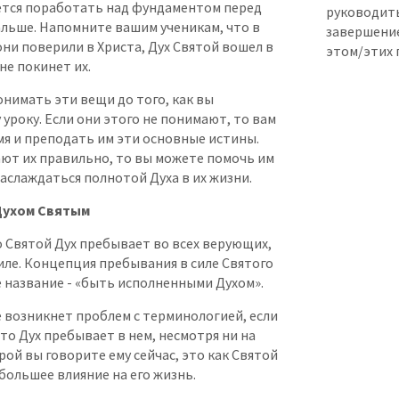
дется поработать над фундаментом перед
руководить
альше. Напомните вашим ученикам, что в
завершени
они поверили в Христа, Дух Святой вошел в
этом/этих 
не покинет их.
нимать эти вещи до того, как вы
 уроку. Если они этого не понимают, то вам
мя и преподать им эти основные истины.
ают их правильно, то вы можете помочь им
наслаждаться полнотой Духа в их жизни.
Духом Святым
о Святой Дух пребывает во всех верующих,
 силе. Концепция пребывания в силе Святого
е название - «быть исполненными Духом».
е возникнет проблем с терминологией, если
что Дух пребывает в нем, несмотря ни на
рой вы говорите ему сейчас, это как Святой
большее влияние на его жизнь.