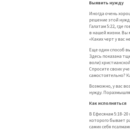
Выявить нужду
Иногда очень хорош
решение этой нуж
Галатам 5:22, где 
в нашей жизни. Вы
«Каких черт у вас н
Еще один способ вы
Здесь показана тще
воли) христианскои
Спросите своих уче
самостоятельно? К
Возможно, у вас во
нужду. Поразмышляи
Как исполняться
В Ефесянам 5:18-20 
которого бывает ра
самих себя псалмам