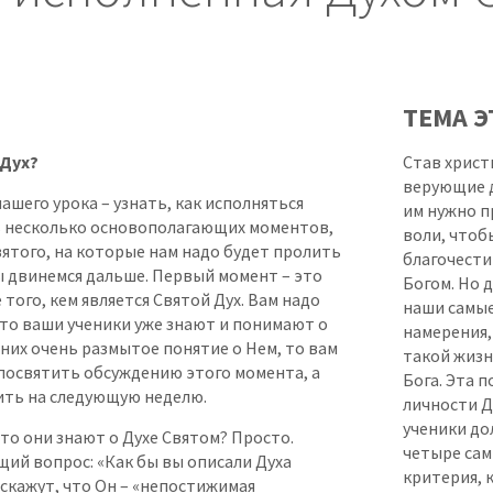
ТЕМА Э
 Дух?
Став христ
верующие д
нашего урока – узнать, как исполняться
им нужно п
ь несколько основополагающих моментов,
воли, чтобы
ятого, на которые нам надо будет пролить
благочести
мы двинемся дальше. Первый момент – это
Богом. Но 
того, кем является Святой Дух. Вам надо
наши самы
что ваши ученики уже знают и понимают о
намерения,
у них очень размытое понятие о Нем, то вам
такой жиз
 посвятить обсуждению этого момента, а
Бога. Эта 
ить на следующую неделю.
личности Д
ученики д
что они знают о Духе Святом? Просто.
четыре сам
щий вопрос: «Как бы вы описали Духа
критерия, 
 скажут, что Он – «непостижимая