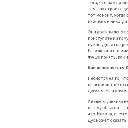
того, что вам при
тем, как строить д
тот момент, когда 
их жизнь и никогда 
Они должны ясно по
приступите к этому
нужно уделить вре
Если же они поним
лучше понять, как 
Как исполняться 
Несмотря на то, чт
не все ходят в Его
Духа имеет и друго
У вашего ученика н
вы ему объясните, 
что. Истина, о кото
Дух может оказать 