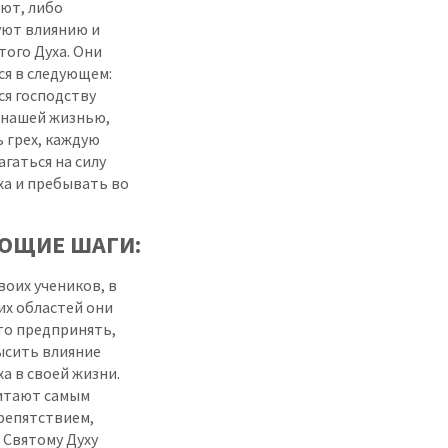
ют, либо
уют влиянию и
того Духа. Они
я в следующем:
я господству
 нашей жизнью,
 грех, каждую
агаться на силу
ха и пребывать во
ЮЩИЕ ШАГИ:
воих учеников, в
их областей они
то предпринять,
ысить влияние
а в своей жизни.
итают самым
репятствием,
Святому Духу