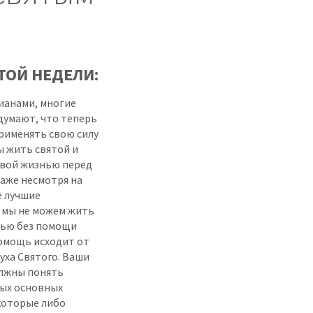
ТОЙ НЕДЕЛИ:
ианами, многие
умают, что теперь
рименять свою силу
 жить святой и
вой жизнью перед
даже несмотря на
е лучшие
 мы не можем жить
нью без помощи
помощь исходит от
уха Святого. Ваши
олжны понять
ых основных
которые либо