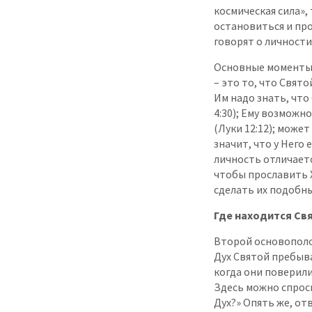
космическая сила»,
остановиться и пр
говорят о личности
Основные моменты,
– это то, что Свято
Им надо знать, что
4:30); Ему возможно
(Луки 12:12); может
значит, что у Него 
личность отличаетс
чтобы прославить Х
сделать их подобны
Где находится Свя
Второй основополо
Дух Святой пребыв
когда они поверили в
Здесь можно спроси
Дух?» Опять же, от