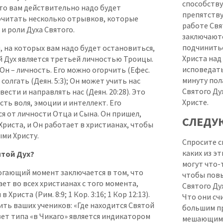
способству
 то вам действительно надо будет
препятств
очитать несколько отрывков, которые
работе Свя
 и роли Духа Святого.
заключаютс
подчинитьс
 на которых вам надо будет остановиться,
Христа над
й Дух является третьей личностью Троицы.
исповедать
 Он – личность. Его можно огорчить (Ефес.
минуту пол
 солгать (Деян. 5:3); Он может учить нас
Святого Ду
 вести и направлять нас (Деян. 20:28). Это
Христе.
есть воля, эмоции и интеллект. Его
я от личности Отца и Сына. Он пришел,
СЛЕДУ
риста, и Он работает в христианах, чтобы
ми Христу.
Спросите с
каких из эт
той Дух?
могут что-
гающий момент заключается в том, что
чтобы пов
ает во всех христианах с того момента,
Святого Дух
 Христа (Рим. 8:9; 1 Кор. 3:16; 1 Кор 12:13).
Что они сч
ть ваших учеников: «Где находится Святой
большим п
вет типа «в Чикаго» является индикатором
мешающим 