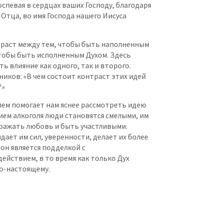
оспевая в сердцах ваших Господу, благодаря
и Отца, во имя Господа нашего Иисуса
траст между тем, чтобы быть наполненным
чтобы быть исполненным Духом. Здесь
ть влияние как одного, так и второго.
ников: «В чем состоит контраст этих идей
?»
лем помогает нам яснее рассмотреть идею
ием алкоголя люди становятся смелыми, им
ыражать любовь и быть участливыми.
дает им сил, уверенности, делает их более
н является подделкой с
йствием, в то время как только Дух
о-настоящему.