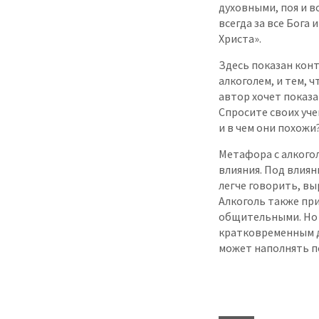
духовными, поя и в
всегда за все Бога 
Христа».
Здесь показан кон
алкоголем, и тем, 
автор хочет показа
Спросите своих уче
и в чем они похожи
Метафора с алкого
влияния. Под влиян
легче говорить, в
Алкоголь также при
общительными. Но о
кратковременным де
может наполнять п