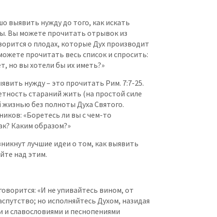
о выявить нужду до того, как искать
ды. Вы можете прочитать отрывок из
говорится о плодах, которые Дух производит
 можете прочитать весь список и спросить:
ет, но вы хотели бы их иметь?»
явить нужду – это прочитать Рим. 7:7-25.
тность стараний жить (на простой силе
̆ жизнью без полноты Духа Святого.
ников: «Боретесь ли вы с чем-то
ак? Каким образом?»
зникнут лучшие идеи о том, как выявить
̆те над этим.
говорится: «И не упивайтесь вином, от
спутство; но исполняйтесь Духом, назидая
и и славословиями и песнопениями