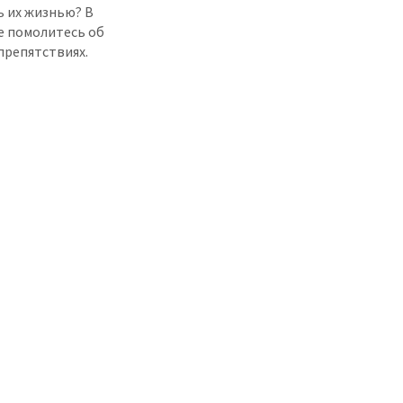
 их жизнью? В
е помолитесь об
препятствиях.