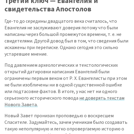
Третий ключ — Евангелия и
свидетельства Апостолов
Где-то до середины двадцатого века считалось, что
Евангелия не заслуживают доверия потому что были
написаны через большой промежуток времени, т. е. не
свидетелями. Другой довод был в том, что сведения были
искажены при переписке. Однако сегодня это сильно
устаревшее мнение.
Под давлением археологических и текстологических
открытий датировки написания Евангелий были
ограничены первым веком от Р. Х. Евангелисты при этом
не были изобличены ни в одной существенной ошибке
или подтасовке фактов. В итоге, у нас нет ни одного
серьезного исторического повода
не доверять текстам
Нового Завета.
Новый Завет пронизан проповедью о воскресшем
Спасителе. Задумайтесь, зачем ученикам было создавать
такую непопулярную и легко опровергаемую историю о