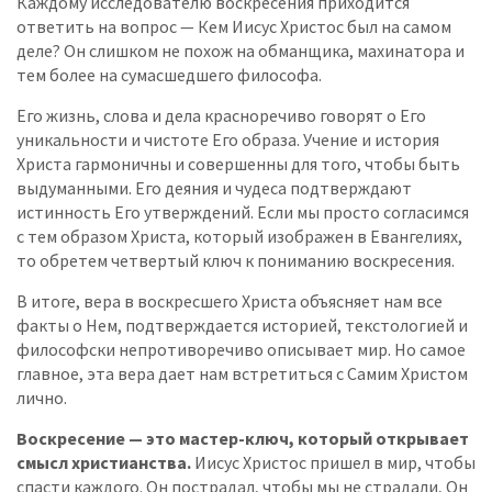
Каждому исследователю воскресения приходится
ответить на вопрос — Кем Иисус Христос был на самом
деле? Он слишком не похож на обманщика, махинатора и
тем более на сумасшедшего философа.
Его жизнь, слова и дела красноречиво говорят о Его
уникальности и чистоте Его образа. Учение и история
Христа гармоничны и совершенны для того, чтобы быть
выдуманными. Его деяния и чудеса подтверждают
истинность Его утверждений. Если мы просто согласимся
с тем образом Христа, который изображен в Евангелиях,
то обретем четвертый ключ к пониманию воскресения.
В итоге, вера в воскресшего Христа объясняет нам все
факты о Нем, подтверждается историей, текстологией и
философски непротиворечиво описывает мир. Но самое
главное, эта вера дает нам встретиться с Самим Христом
лично.
Воскресение — это мастер-ключ, который открывает
смысл христианства.
Иисус Христос пришел в мир, чтобы
спасти каждого. Он пострадал, чтобы мы не страдали, Он