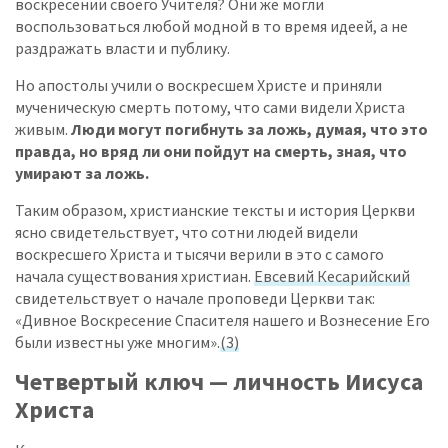
воскресении своего Учителя? Они же могли
воспользоваться любой модной в то время идеей, а не
раздражать власти и публику.
Но апостолы учили о воскресшем Христе и приняли
мученическую смерть потому, что сами видели Христа
живым.
Люди могут погибнуть за ложь, думая, что это
правда, но вряд ли они пойдут на смерть, зная, что
умирают за ложь.
Таким образом, христианские тексты и история Церкви
ясно свидетельствует, что сотни людей видели
воскресшего Христа и тысячи верили в это с самого
начала существования христиан.
Евсевий Кесарийский
свидетельствует о начале проповеди Церкви так:
«Дивное Воскресение Спасителя нашего и Вознесение Его
были известны уже многим».
(3)
Четвертый ключ — личность Иисуса
Христа