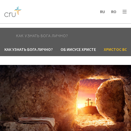
AFRICA
ASIA
EUROPE
LATIN
RU
RO
AMERICA / CARIBBEAN
NORTH AMERICA
OCEANIA
КАК УЗНАТЬ БОГА ЛИЧНО?
КАК УЗНАТЬ БОГА ЛИЧНО?
ОБ ИИСУСЕ ХРИСТЕ
ХРИСТОС ВОСК