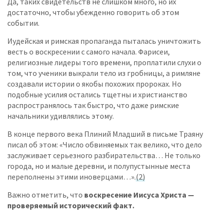
Да, таких свидетельств не слишком много, но их
достаточно, чтобы убежденно говорить об этом
событии.
Иудейская и римская пропаганда пыталась уничтожить
весть о воскресении с самого начала. Фарисеи,
религиозные лидеры того времени, проплатили слухи о
том, что ученики выкрали тело из гробницы, а римляне
создавали истории о якобы похожих пророках. Но
подобные усилия остались тщетны и христианство
распространялось так быстро, что даже римские
начальники удивлялись этому.
В конце первого века Плиний Младший в письме Траяну
писал об этом: «Число обвиняемых так велико, что дело
заслуживает серьезного разбирательства… Не только
города, но и малые деревни, и полупустынные места
переполнены этими иноверцами…».
(2)
Важно отметить, что
воскресение Иисуса Христа —
проверяемый исторический факт.