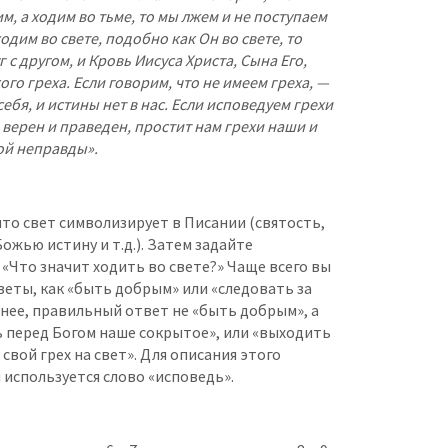
м, а ходим во тьме, то мы лжем и не поступаем
ходим во свете, подобно как Он во свете, то
с другом, и Кровь Иисуса Христа, Сына Его,
ого греха. Если говорим, что не имеем греха, —
бя, и истины нет в нас. Если исповедуем грехи
 верен и праведен, простит нам грехи наши и
кой неправды».
что свет символизирует в Писании (святость,
жью истину и т.д.). Затем задайте
«Что значит ходить во свете?» Чаще всего вы
еты, как «быть добрым» или «следовать за
енее, правильный ответ не «быть добрым», а
ь перед Богом наше сокрытое», или «выходить
свой грех на свет». Для описания этого
 используется слово «исповедь».