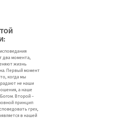
ЭТОЙ
И:
 исповедания
т два момента,
еняют жизнь
на. Первый момент
что, когда мы
традают не наши
ошения, а наше
Богом. Второй –
новной принцип
исповедовать грех,
оявляется в нашей