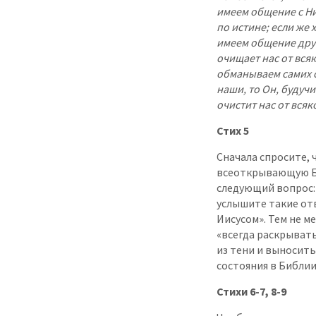
имеем общение с Ни
по истине; если же 
имеем общение друг 
очищает нас от всяк
обманываем самих се
наши, то Он, будучи
очистит нас от вся
Стих 5
Сначала спросите, 
всеоткрывающую Бо
следующий вопрос: 
услышите такие отв
Иисусом». Тем не м
«всегда раскрыват
из тени и выносить 
состояния в Библии
Стихи 6-7, 8-9