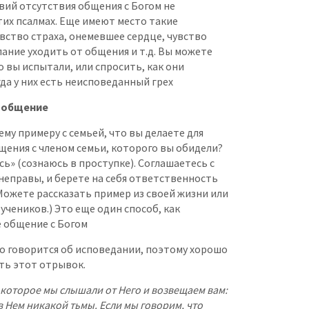
вий отсутствия общения с Богом не
тих псалмах. Еще имеют место такие
увство страха, онемевшее сердце, чувство
ание уходить от общения и т.д. Вы можете
о вы испытали, или спросить, как они
гда у них есть неисповеданный грех
 общение
му примеру с семьей, что вы делаете для
щения с членом семьи, которого вы обидели?
ь» (cознаюсь в проступке). Соглашаетесь с
 неправы, и берете на себя ответственность
(Можете рассказать пример из своей жизни или
учеников.) Это еще один способ, как
 общение с Богом
сно говорится об исповедании, поэтому хорошо
ть этот отрывок.
, которое мы слышали от Него и возвещаем вам:
т в Нем никакой тьмы. Если мы говорим, что