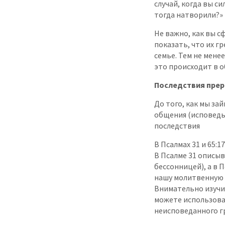
случай, когда вы с
тогда натворили?»
Не важно, как вы с
показать, что их г
семье. Тем не мене
это происходит в 
Последствия пре
До того, как мы з
общения (исповедь
последствия
В Псалмах 31 и 65:
В Псалме 31 описыв
бессонницей), а в 
нашу молитвенную 
Внимательно изучи
можете использова
неисповеданного гр