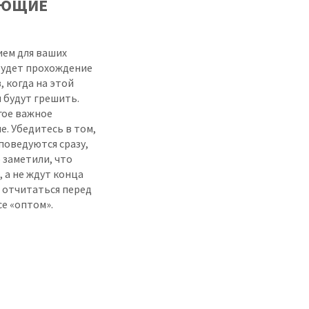
УЮЩИЕ
ем для ваших
будет прохождение
, когда на этой
 будут грешить.
гое важное
. Убедитесь в том,
поведуются сразу,
 заметили, что
 а не ждут конца
ы отчитаться перед
се «оптом».