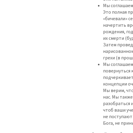
Мы соглашаемс
Это полная п
«бичевали» се
начертить вр
рождения, год
их смерти (бу
Затем проведи
нарисованному
грехи (в прош
Мы соглашаем
повернуться к
подчеркивает,
концепции оч
Мы верим, что
нас. Мы также
разобраться и
чтоб ваши уче
не поступают
Бога, не прин