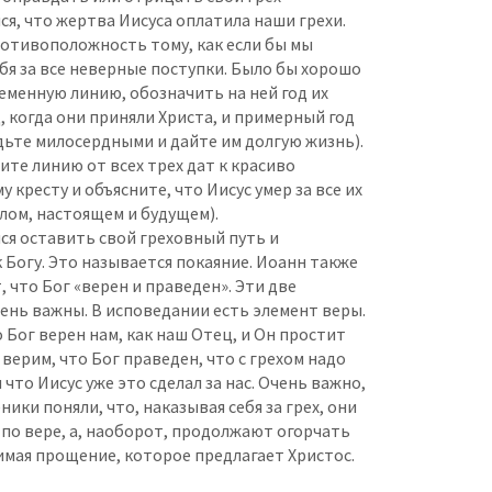
я, что жертва Иисуса оплатила наши грехи.
ротивоположность тому, как если бы мы
бя за все неверные поступки. Было бы хорошо
еменную линию, обозначить на ней год их
, когда они приняли Христа, и примерный год
дьте милосердными и дайте им долгую жизнь).
те линию от всех трех дат к красиво
 кресту и объясните, что Иисус умер за все их
лом, настоящем и будущем).
ся оставить свой греховный путь и
 Богу. Это называется покаяние. Иоанн также
 что Бог «верен и праведен». Эти две
ень важны. В исповедании есть элемент веры.
 Бог верен нам, как наш Отец, и Он простит
 верим, что Бог праведен, что с грехом надо
 что Иисус уже это сделал за нас. Очень важно,
ники поняли, что, наказывая себя за грех, они
 по вере, а, наоборот, продолжают огорчать
имая прощение, которое предлагает Христос.