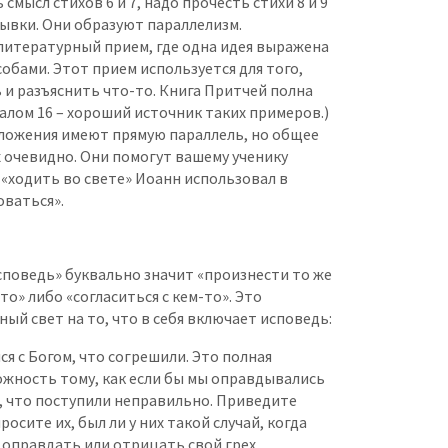
смысл стихов 6 и 7, надо прочесть стихи 8 и 9
ывки. Они образуют параллелизм.
литературный прием, где одна идея выражена
обами. Этот прием используется для того,
и разъяснить что-то. Книга Притчей полна
алом 16 – хороший источник таких примеров.)
дложения имеют прямую параллель, но общее
 очевидно. Они помогут вашему ученику
 «ходить во свете» Иоанн использовал в
оваться».
споведь» буквально значит «произнести то же
то» либо «согласиться с кем-то». Это
ый свет на то, что в себя включает исповедь:
я с Богом, что согрешили. Это полная
жность тому, как если бы мы оправдывались
, что поступили неправильно. Приведите
росите их, был ли у них такой случай, когда
 оправдать или отрицать свой грех