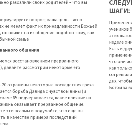
СЛЕД
ильно разозлили своих родителей – что вы
ШАГИ:
формулируете вопрос; ваша цель – ясно
Применени
рех не меняет факт их принадлежности Божьей
учеников 
е, он влияет на их общение подобно тому, как
этих шагов
обычной семье
неделе они
Есть и дру
рванного общения
применение
аймемся восстановлением прерванного
что они ис
), давайте рассмотрим некоторые его
как только
согрешили,
дня, чтоб
17-20 отражены некоторые последствия греха.
Богом за в
ается борьба Давида с чувством вины (и
Псалме 65 подчеркивается, какое влияние на
жизнь оказывает прерванное общение.
те эти псалмы и подумайте, что еще вы
ть в качестве примера последствий
еха.