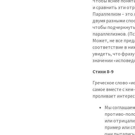
Чтобы яснее понять 
и сравнить эти отр
Параллелизм – это 
двумя разными спос
чтобы подчеркнуть 
параллелизмов. (Пс
Может, не все пре
соответствие в них
увидеть, что фразу
значении «исповед
Стихи 8-9
Греческое слово «и
самое вместе с кем-
проливает интересн
Мы соглашаемс
противо-поло
или отрицали
пример или сп
они пытались