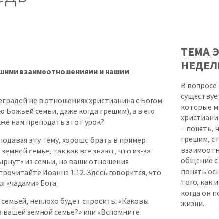
ТЕМА 
НЕДЕЛ
шими взаимоотношениями и нашим
В вопросе
существуе
еградой не в отношениях христианина с Богом
которые м
ю Божьей семьи, даже когда грешим), а в его
христиани
 же нам преподать этот урок?
– понять, 
грешим, с
еподавая эту тему, хорошо брать в пример
взаимоотн
земной семье, так как все знают, что из-за
общение с 
ырнут» из семьи, но ваши отношения
понять ос
прочитайте Иоанна 1:12. Здесь говорится, что
того, как 
я «чадами» Бога.
когда он п
 семьей, неплохо будет спросить: «Каковы
жизни.
в вашей земной семье?» или «Вспомните