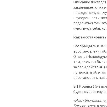
Описание последст
заканчивается на э
последствия, как ч
неуверенности, жел
поделиться тем, чт
чувствуют себя, ко
Как восстановить
Возвращаясь к наше
восстановления об
Ответ: «Исповедуюс
тем, в чем вы были
за свои действия. 
попросить об этом 
восстановить наше
В 1 Иоанна 1:5-9 я
будет вместе изучи
«И вот благовестие
Бог есть свет, и не