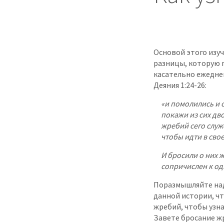
Основой этого изу
разницы, которую 
касательно ежедне
Деяния 1:24-26:
«и помолились и с
покажи из сих дв
жребий сего служ
чтобы идти в свое
И бросили о них 
сопричислен к од
Поразмышляйте над
данной истории, чт
жребий, чтобы узна
Завете бросание ж