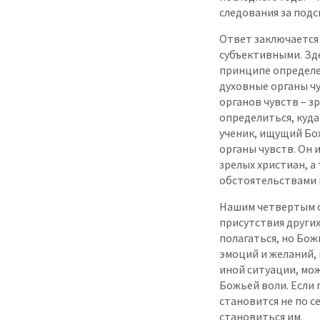
следования за под
Ответ заключается 
субъективными. Зд
принципе определе
духовные органы чу
органов чувств – зр
определиться, куда
ученик, ищущий Бож
органы чувств. Он 
зрелых христиан, а
обстоятельствами 
Нашим четвертым ор
присутствия других
полагаться, но Бож
эмоций и желаний, 
иной ситуации, мо
Божьей воли. Если 
становится не по се
становиться им.