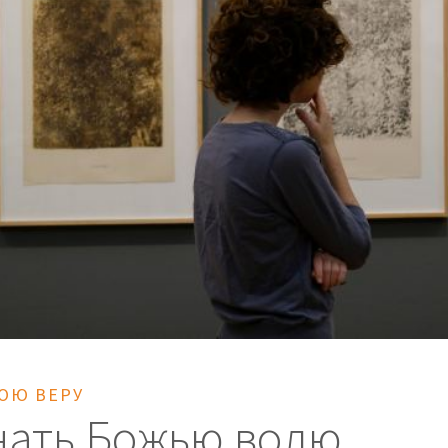
ОЮ ВЕРУ
нать Божью волю