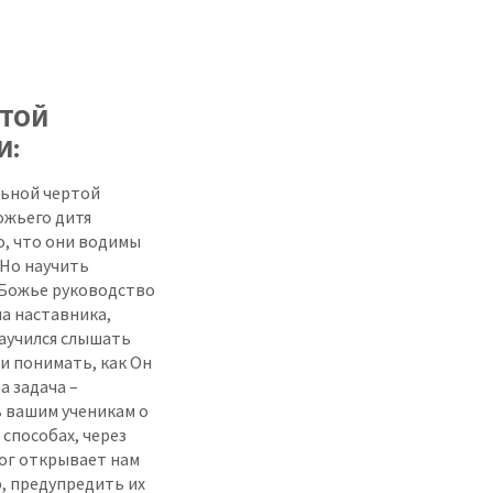
ТОЙ
И:
ьной чертой
ожьего дитя
о, что они водимы
 Но научить
Божье руководство
ча наставника,
аучился слышать
 и понимать, как Он
а задача –
ь вашим ученикам о
 способах, через
ог открывает нам
, предупредить их