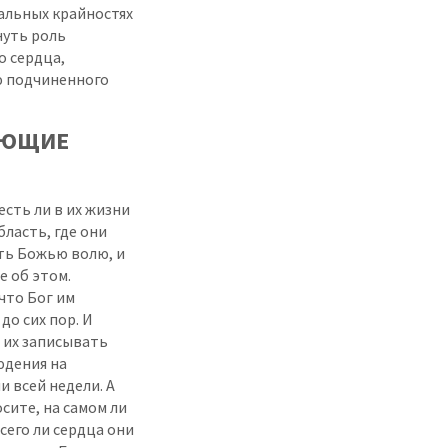
альных крайностях
нуть роль
о сердца,
 подчиненного
УЮЩИЕ
есть ли в их жизни
бласть, где они
ать Божью волю, и
е об этом.
что Бог им
до сих пор. И
 их записывать
юдения на
 всей недели. А
сите, на самом ли
всего ли сердца они