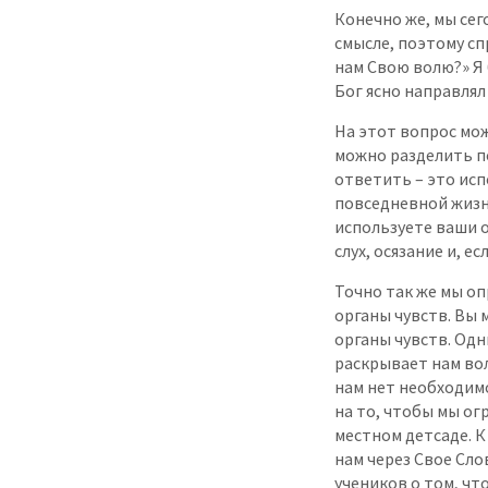
Конечно же, мы сег
смысле, поэтому сп
нам Свою волю?» Я 
Бог ясно направлял 
На этот вопрос мо
можно разделить п
ответить – это исп
повседневной жизн
используете ваши о
слух, осязание и, ес
Точно так же мы оп
органы чувств. Вы 
органы чувств. Одн
раскрывает нам вол
нам нет необходимо
на то, чтобы мы ог
местном детсаде. К
нам через Свое Сло
учеников о том, чт