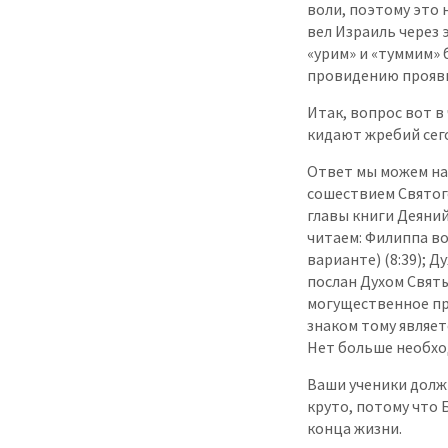
воли, поэтому это 
вел Израиль через 
«урим» и «туммим» 
провидению прояви
Итак, вопрос вот в 
кидают жребий сег
Ответ мы можем на
сошествием Святого
главы книги Деяний
читаем: Филиппа во
варианте) (8:39); Ду
послан Духом Святым
могущественное пр
знаком тому являет
Нет больше необхо
Ваши ученики долж
круто, потому что 
конца жизни.