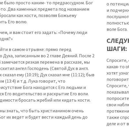
не было просто каким- то предрассудком. Бог
о потенци
это. Два каменных предмета под названием
и подчерк
бросали как кости, позволяя Божьему
послушног
ть Его волю.
полностью
воле Бога.
чем, и вам стоит его задать: «Почему люди
одня?»
СЛЕД
ШАГИ:
йти в самом отрывке: прямо перед
 Духа, записанным во 2 главе Деяний. После 2
Спросите, 
 замечается резкая перемена в рассказе, мы
какая-то о
схитил ангел Господень (Святой Дух в англ.
хотят узн
х сказал ему (10:19); Дух сказал мне (11:12); быв
поговорит
 (13:4) и т.д. Лука говорит, что
Спросите, 
исутствие Бога находится с Его людьми и
показывал 
ся Его водительство и раскрытие Его воли.
попросите
димости бросать жребий или кидать кости.
свои набл
ны знать, что быть христианином очень
протяжении
Бог их ведет и будет вести каждый день до
также спро
деле и от 