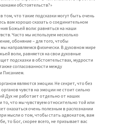
сказками обстоятельств?»
в том, что такие подсказки могут быть очень
есь вам хорошо сказать о соединительном
ния Божьей воли: равняться на наши
вств. Часто мы используем несколько
ение, обоняние – для того, чтобы
 мы направляемся физически. В духовном мире
ьей воли, равняется на свои духовные
ищет подсказки в обстоятельствах, мудрости
 также согласованности между
и Писанием.
ганом являются эмоции. Не секрет, что без
 органов чувств на эмоции не стоит сильно
ий Дух не работает отдельно от наших
и то, что мы чувствуем относительно той или
жет оказаться очень полезным в распознании
при мысли о том, чтобы стать адвокатом, вам
бе, то Бог, скорее всего, не призывает вас