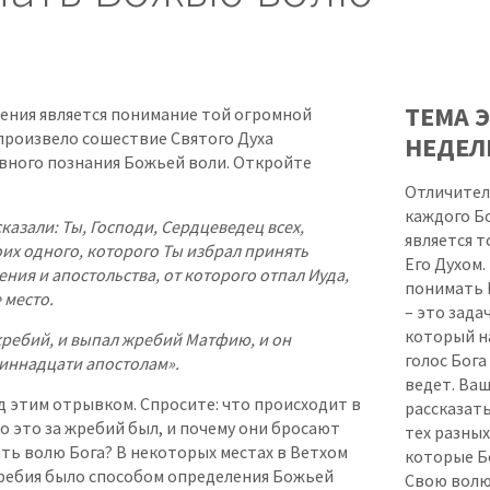
ТЕМА Э
чения является понимание той огромной
произвело сошествие Святого Духа
НЕДЕЛ
вного познания Божьей воли. Откройте
Отличител
каждого Б
казали: Ты, Господи, Сердцеведец всех,
является т
оих одного, которого Ты избрал принять
Его Духом.
ения и апостольства, от которого отпал Иуда,
понимать 
 место.
– это зада
который н
жребий, и выпал жребий Матфию, и он
голос Бога
иннадцати апостолам».
ведет. Ваш
 этим отрывком. Спросите: что происходит в
рассказат
о это за жребий был, и почему они бросают
тех разных
ть волю Бога? В некоторых местах в Ветхом
которые Б
ребия было способом определения Божьей
Свою волю