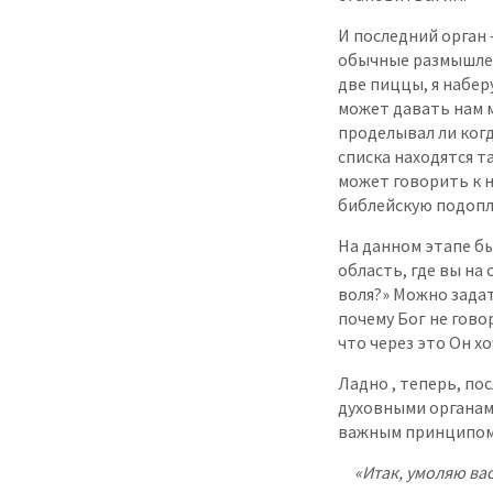
И последний орган 
обычные размышлени
две пиццы, я набер
может давать нам м
проделывал ли когд
списка находятся т
может говорить к 
библейскую подопл
На данном этапе бы
область, где вы на
воля?» Можно задат
почему Бог не гово
что через это Он хо
Ладно , теперь, по
духовными органам
важным принципом.
«Итак, умоляю ва