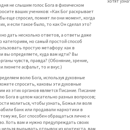
хотят узна
одня не слышим голос Бога в физическом
росите ваших учеников: «Как Бог раскрывает
бы еще спросил, помнят ли они момент, когда
их, и если такое было, то как Он сделал это?
жно дать несколько ответов, а ответы даже
о категориям, но самый простой способ
ользовать простую метафору: как в
и вы определяете, куда вам идти? Вы
рганы чувств, правда? (Обоняние, зрение,
ли лизнете асфальт, то и вкус.)
ределяем волю Бога, используя духовные
можете спросить, каковы эти духовные
им из этих органов является Писание. Писание
ю Бога в целом касательно разных вопросов;
сти молиться, чтобы узнать, Божья ли воля
рабили банк или продавали наркотики в
 тому же, Бог способен обращаться лично к
во. Хоть вам и нужно предупреждать своих
о нельзя вырывать отрывок из контекста, вам