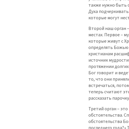
также нужно быть 
Духа подчеркивать
которые могут нес
Второй наш орган –
местах. Первое – м
которые живут с Хр
определять Божью 
христианам расшиф
источник мудрости 
протяжении долгих 
Бог говорит и веде
то, что они принял
встречаться, потом
теперь считают эт
рассказать парочку
Третий орган – это
обстоятельства. Сп
обстоятельства Бо
последнего года?» 