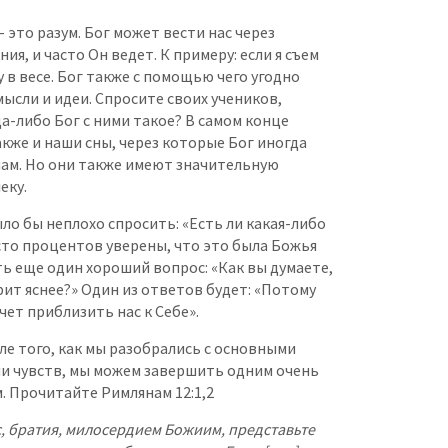
– это разум. Бог может вести нас через
я, и часто Он ведет. К примеру: если я съем
у в весе. Бог также с помощью чего угодно
ысли и идеи. Спросите своих учеников,
а-либо Бог с ними такое? В самом конце
акже и наши сны, через которые Бог иногда
нам. Но они также имеют значительную
еку.
ло бы неплохо спросить: «Есть ли какая-либо
 сто процентов уверены, что это была Божья
ь еще один хороший вопрос: «Как вы думаете,
рит яснее?» Один из ответов будет: «Потому
чет приблизить нас к Себе».
сле того, как мы разобрались с основными
и чувств, мы можем завершить одним очень
 Прочитайте Римлянам 12:1,2
с, братия, милосердием Божиим, представьте