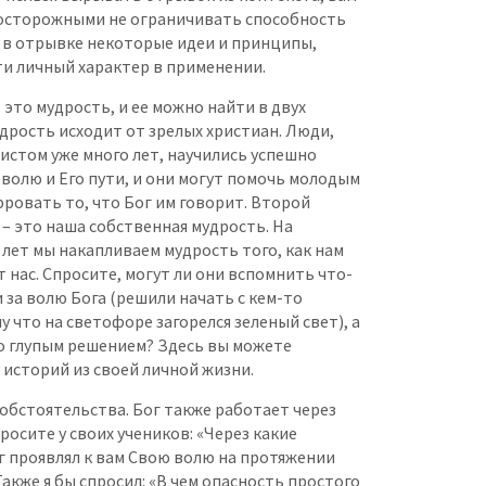
осторожными не ограничивать способность
 в отрывке некоторые идеи и принципы,
ти личный характер в применении.
 это мудрость, и ее можно найти в двух
удрость исходит от зрелых христиан. Люди,
истом уже много лет, научились успешно
волю и Его пути, и они могут помочь молодым
ровать то, что Бог им говорит. Второй
– это наша собственная мудрость. На
лет мы накапливаем мудрость того, как нам
т нас. Спросите, могут ли они вспомнить что-
и за волю Бога (решили начать с кем-то
у что на светофоре загорелся зеленый свет), а
о глупым решением? Здесь вы можете
 историй из своей личной жизни.
 обстоятельства. Бог также работает через
росите у своих учеников: «Через какие
г проявлял к вам Cвою волю на протяжении
Также я бы спросил: «В чем опасность простого