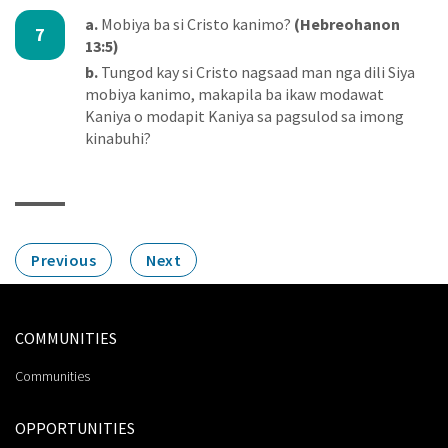
a.
Mobiya ba si Cristo kanimo?
(Hebreohanon
7
13:5)
b.
Tungod kay si Cristo nagsaad man nga dili Siya
mobiya kanimo, makapila ba ikaw modawat
Kaniya o modapit Kaniya sa pagsulod sa imong
kinabuhi?
Previous
Next
COMMUNITIES
Communities
OPPORTUNITIES