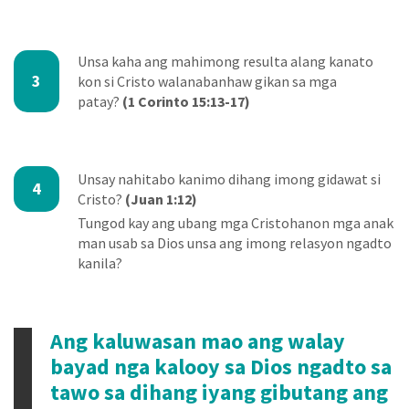
Unsa kaha ang mahimong resulta alang kanato
3
kon si Cristo walanabanhaw gikan sa mga
patay?
(1 Corinto 15:13-17)
Unsay nahitabo kanimo dihang imong gidawat si
4
Cristo?
(Juan 1:12)
Tungod kay ang ubang mga Cristohanon mga anak
man usab sa Dios unsa ang imong relasyon ngadto
kanila?
Ang kaluwasan mao ang walay
bayad nga kalooy sa Dios ngadto sa
tawo sa dihang iyang gibutang ang