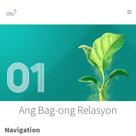
AFRICA
ASIA
EUROPE
LATIN
AMERICA / CARIBBEAN
NORTH AMERICA
OCEANIA
Ang Bag-ong Relasyon
Navigation