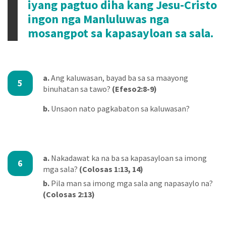
iyang pagtuo diha kang Jesu-Cristo
ingon nga Manluluwas nga
mosangpot sa kapasayloan sa sala.
a.
Ang kaluwasan, bayad ba sa sa maayong
5
binuhatan sa tawo?
(Efeso2:8-9)
b.
Unsaon nato pagkabaton sa kaluwasan?
a.
Nakadawat ka na ba sa kapasayloan sa imong
6
mga sala?
(Colosas 1:13, 14)
b.
Pila man sa imong mga sala ang napasaylo na?
(Colosas 2:13)