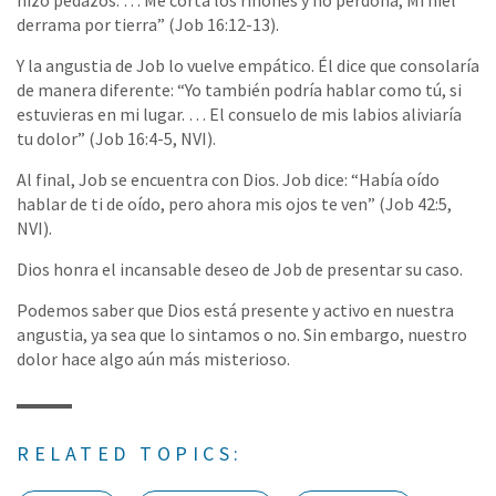
hizo pedazos. … Me corta los riñones y no perdona; Mi hiel
derrama por tierra” (Job 16:12-13).
Y la angustia de Job lo vuelve empático. Él dice que consolaría
de manera diferente: “Yo también podría hablar como tú, si
estuvieras en mi lugar. … El consuelo de mis labios aliviaría
tu dolor” (Job 16:4-5, NVI).
Al final, Job se encuentra con Dios. Job dice: “Había oído
hablar de ti de oído, pero ahora mis ojos te ven” (Job 42:5,
NVI).
Dios honra el incansable deseo de Job de presentar su caso.
Podemos saber que Dios está presente y activo en nuestra
angustia, ya sea que lo sintamos o no. Sin embargo, nuestro
dolor hace algo aún más misterioso.
RELATED TOPICS: