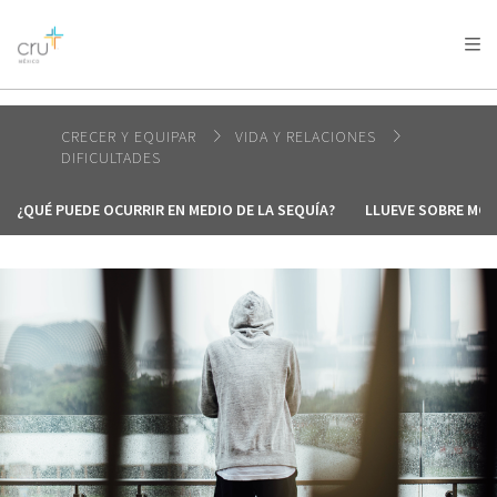
AFRICA
ASIA
EUROPE
LATIN
AMERICA / CARIBBEAN
NORTH AMERICA
OCEANIA
CRECER Y EQUIPAR
VIDA Y RELACIONES
DIFICULTADES
¿QUÉ PUEDE OCURRIR EN MEDIO DE LA SEQUÍA?
LLUEVE SOBRE MO