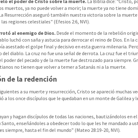
eló el poder de Cristo sobre la muerte.
La Biblia dice: "Cristo, 
os muertos, ya no puede volver a morir; la muerte ya no tiene domi
La Resurrección aseguró también nuestra victoria sobre la muerte 
 las regiones celestiales" (Efesios 2:6, NVI).
rrotó al enemigo de Dios.
Desde el momento de la rebelión origi
diablo luchó con saña y astucia para derrocar el reino de Dios. En la 
a asestado el golpe final y decisivo en esta guerra milenaria. Per
o del diablo. La cruz no fue una señal de derrota. La cruz fue el triu
el poder del pecado y de la muerte fue destrozado para siempre. Gr
stianos no tienen que volver a temer a Satanás ni a la muerte.
ón de la redención
iguientes a su muerte y resurrección, Cristo se apareció muchas ve
ó a los once discípulos que le quedaban en un monte de Galilea y l
 vayan y hagan discípulos de todas las naciones, bautizándolos en e
itu Santo, enseñándoles a obedecer todo lo que les he mandado a ust
es siempre, hasta el fin del mundo” (Mateo 28:19-20, NVI).