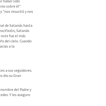
por haber sido
nio sobre él"
y "nos resucitó y nos
nal de Satanás hasta
crucifixión, Satanás
o este fue el más
nfo del cielo. Cuando
acias a la
ces a sus seguidores.
es dio su Gran
l nombre del Padre y
edes. Y les aseguro