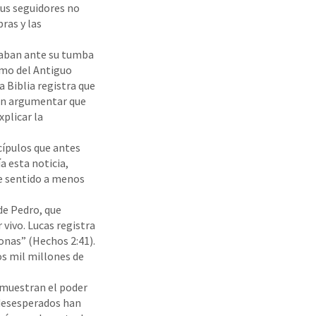
sus seguidores no
ras y las
oraban ante su tumba
smo del Antiguo
a Biblia registra que
den argumentar que
plicar la
cípulos que antes
 esta noticia,
ne sentido a menos
de Pedro, que
 vivo. Lucas registra
sonas” (Hechos 2:41).
os mil millones de
s muestran el poder
 desesperados han