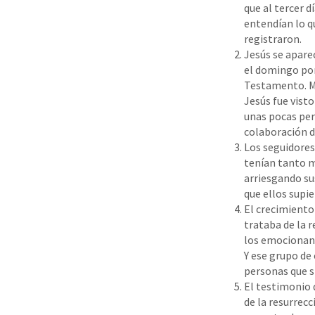
que al tercer 
entendían lo q
registraron.
Jesús se apare
el domingo por
Testamento. Más
Jesús fue vist
unas pocas per
colaboración d
Los seguidores
tenían tanto m
arriesgando su
que ellos supi
El crecimiento 
trataba de la r
los emocionante
Y ese grupo de
personas que s
El testimonio 
de la resurrec