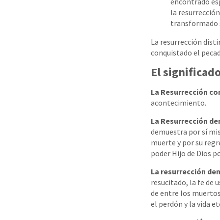
encontrado esp
la resurrección
transformado s
La resurrección disti
conquistado el pecad
El significad
La Resurrección con
acontecimiento.
La Resurrección dem
demuestra por sí mis
muerte y por su regr
poder Hijo de Dios po
La resurrección dem
resucitado, la fe de 
de entre los muertos
el perdón y la vida e