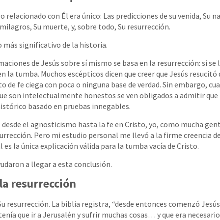
 relacionado con Él era único: Las predicciones de su venida, Su na
milagros, Su muerte, y, sobre todo, Su resurrección.
más significativo de la historia.
rmaciones de Jesús sobre sí mismo se basa en la resurrección: si se 
n la tumba. Muchos escépticos dicen que creer que Jesús resucitó
to de fe ciega con poca o ninguna base de verdad. Sin embargo, cu
que son intelectualmente honestos se ven obligados a admitir que 
istórico basado en pruebas innegables.
al desde el agnosticismo hasta la fe en Cristo, yo, como mucha gent
rrección. Pero mi estudio personal me llevó a la firme creencia d
 es la única explicación válida para la tumba vacía de Cristo.
udaron a llegar a esta conclusión.
la resurrección
Su resurrección. La biblia registra, “desde entonces comenzó Jesús 
tenía que ir a Jerusalén y sufrir muchas cosas… y que era necesari