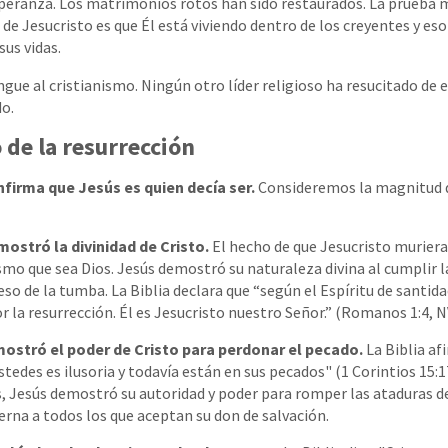
eranza. Los matrimonios rotos han sido restaurados. La prueba 
 de Jesucristo es que Él está viviendo dentro de los creyentes y eso
us vidas.
ngue al cristianismo. Ningún otro líder religioso ha resucitado de 
o.
o de la resurrección
firma que Jesús es quien decía ser.
Consideremos la magnitud 
ostró la divinidad de Cristo.
El hecho de que Jesucristo muriera
mo que sea Dios. Jesús demostró su naturaleza divina al cumplir l
eso de la tumba. La Biblia declara que “según el Espíritu de santid
r la resurrección. Él es Jesucristo nuestro Señor.” (Romanos 1:4, N
ostró el poder de Cristo para perdonar el pecado.
La Biblia afi
ustedes es ilusoria y todavía están en sus pecados" (1 Corintios 15:17
, Jesús demostró su autoridad y poder para romper las ataduras d
terna a todos los que aceptan su don de salvación.