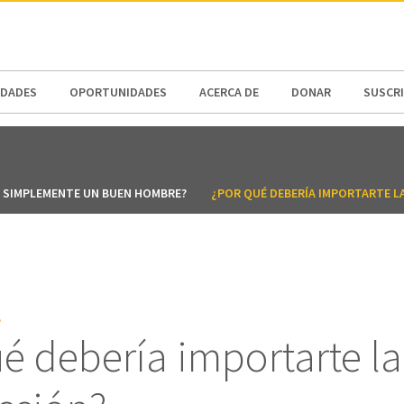
N AMERICA / CARIBBEAN
NORTH AMERICA
DADES
OPORTUNIDADES
ACERCA DE
DONAR
SUSCR
O SIMPLEMENTE UN BUEN HOMBRE?
¿POR QUÉ DEBERÍA IMPORTARTE L
S
é debería importarte la