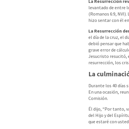
La Resurrección rev
levantado de entre l
(Romanos 6:9, NVI). 
hizo sentar con él en
La Resurrección de
el día de la cruz, el 
debió pensar que habí
grave error de cálcul
Jesucristo resucitó, 
resurrección, los cri
La culminaci
Durante los 40 días s
En una ocasión, reuni
Comisión.
Él dijo, “Por tanto,
del Hijo y del Espír
que estaré con usted