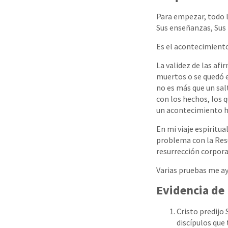
Para empezar, todo lo
Sus enseñanzas, Sus 
Es el acontecimiento 
La validez de las afi
muertos o se quedó e
no es más que un sal
con los hechos, los 
un acontecimiento h
En mi viaje espiritu
problema con la Resu
resurrección corporal
Varias pruebas me ay
Evidencia de 
Cristo predijo 
discípulos que 