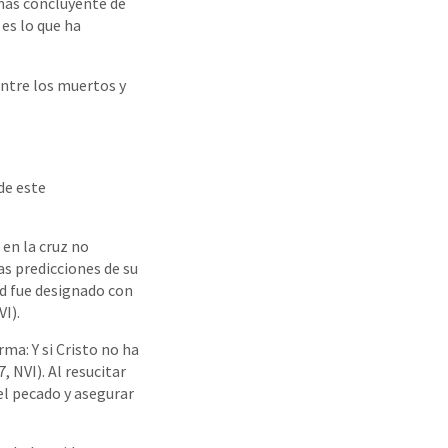
más concluyente de
 es lo que ha
entre los muertos y
de este
 en la cruz no
as predicciones de su
ad fue designado con
VI).
rma: Y si Cristo no ha
, NVI). Al resucitar
el pecado y asegurar