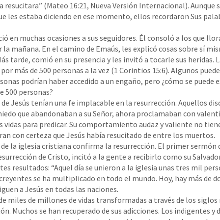
día resucitara” (Mateo 16:21, Nueva Versión Internacional). Aunque 
ue les estaba diciendo en ese momento, ellos recordaron Sus palab
ció en muchas ocasiones a sus seguidores. Él consoló a los que ll
 la mañana. En el camino de Emaús, les explicó cosas sobre sí mi
 tarde, comió en su presencia y les invitó a tocarle sus heridas. L
o por más de 500 personas a la vez (1 Corintios 15:6). Algunos pue
sonas podrían haber accedido a un engaño, pero ¿cómo se puede ex
e 500 personas?
 de Jesús tenían una fe implacable en la resurrección. Aquellos dis
iedo que abandonaban a su Señor, ahora proclamaban con valentía
s vidas para predicar. Su comportamiento audaz y valiente no tie
eran con certeza que Jesús había resucitado de entre los muertos.
de la iglesia cristiana confirma la resurrección. El primer sermón 
esurrección de Cristo, incitó a la gente a recibirlo como su Salvador
s resultados: “Aquel día se unieron a la iglesia unas tres mil per
 creyentes se ha multiplicado en todo el mundo. Hoy, hay más de d
iguen a Jesús en todas las naciones.
de miles de millones de vidas transformadas a través de los siglo
ción. Muchos se han recuperado de sus adicciones. Los indigentes y