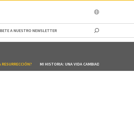
OCEANIA
IBETE A NUESTRO NEWSLETTER
A RESURRECCIÓN?
MI HISTORIA: UNA VIDA CAMBIADA
SI ERES UN C