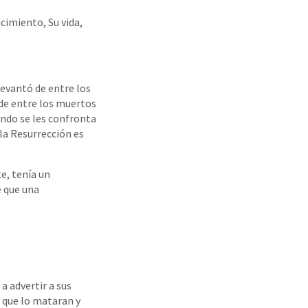
cimiento, Su vida,
levantó de entre los
 de entre los muertos
ando se les confronta
la Resurrección es
e, tenía un
e que una
a advertir a sus
o que lo mataran y