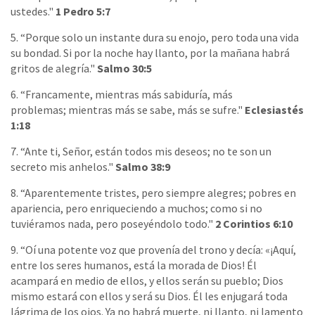
ustedes."
1 Pedro 5:7
5. “Porque solo un instante dura su enojo, pero toda una vida
su bondad. Si por la noche hay llanto, por la mañana habrá
gritos de alegría."
Salmo 30:5
6. “Francamente, mientras más sabiduría, más
problemas; mientras más se sabe, más se sufre."
Eclesiastés
1:18
7. “Ante ti, Señor, están todos mis deseos; no te son un
secreto mis anhelos."
Salmo 38:9
8. “Aparentemente tristes, pero siempre alegres; pobres en
apariencia, pero enriqueciendo a muchos; como si no
tuviéramos nada, pero poseyéndolo todo."
2 Corintios 6:10
9. “Oí una potente voz que provenía del trono y decía: «¡Aquí,
entre los seres humanos, está la morada de Dios! Él
acampará en medio de ellos, y ellos serán su pueblo; Dios
mismo estará con ellos y será su Dios. Él les enjugará toda
lágrima de los ojos. Ya no habrá muerte, ni llanto, ni lamento