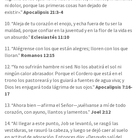
ni dolor, porque las primeras cosas han dejado de
existir»."
Apocalipsis 21:3-4
10. “Aleja de tu corazón el enojo, y echa fuera de tu ser la
maldad, porque confiar en la juventud y en la flor de la vida es
un absurdo."
Eclesiastés 11:10
11. “Alégrense con los que están alegres; lloren con los que
lloran."
Romanos 12:15
12. “Ya no sufrirán hambre ni sed. No los abatirá el sol ni
ningún calor abrasador. Porque el Cordero que está en el
trono los pastoreará y los guiará a fuentes de agua viva; y
Dios les enjugará toda lágrima de sus ojos."
Apocalipsis 7:16-
17
13. “Ahora bien —afirma el Señor—,vuélvanse a mí de todo
corazón, con ayuno, llantos y lamentos."
Joel 2:12
14. “Al llegar a este punto, Job se levantó, se rasgó las
vestiduras, se rasuró la cabeza, y luego se dejó caer al suelo
en actitud de adoración. Entonces dijo: «Desnudo salí del