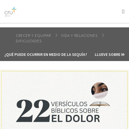
AFRICA
ASIA
EUROPE
LATIN
AMERICA / CARIBBEAN
NORTH AMERICA
OCEANIA
CRECER Y EQUIPAR
VIDA Y RELACIONES
DIFICULTADES
¿QUÉ PUEDE OCURRIR EN MEDIO DE LA SEQUÍA?
LLUEVE SOBRE MO