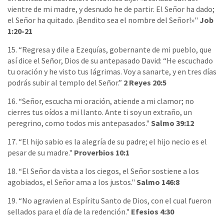
vientre de mi madre, y desnudo he de partir. El Señor ha dado;
el Señor ha quitado. ¡Bendito sea el nombre del Señor!»"
Job
1:20-21
15. “Regresa y dile a Ezequías, gobernante de mi pueblo, que
así dice el Señor, Dios de su antepasado David: “He escuchado
tu oración y he visto tus lágrimas. Voy a sanarte, y en tres días
podrás subir al templo del Señor.”
2 Reyes 20:5
16. “Señor, escucha mi oración, atiende a mi clamor; no
cierres tus oídos a mi llanto. Ante ti soy un extraño, un
peregrino, como todos mis antepasados."
Salmo 39:12
17. “El hijo sabio es la alegría de su padre; el hijo necio es el
pesar de su madre."
Proverbios 10:1
18. “El Señor da vista a los ciegos, el Señor sostiene a los
agobiados, el Señor ama a los justos."
Salmo 146:8
19. “No agravien al Espíritu Santo de Dios, con el cual fueron
sellados para el día de la redención."
Efesios 4:30