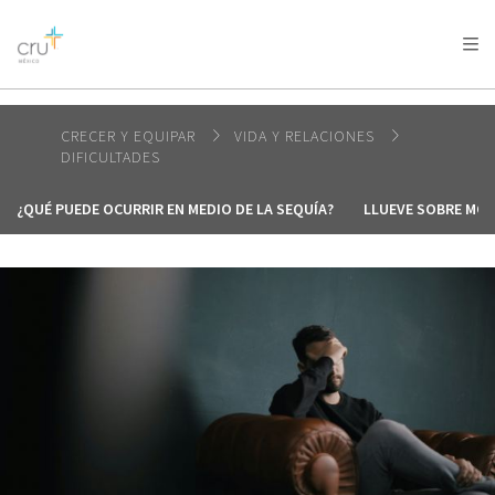
AFRICA
ASIA
EUROPE
LATIN
AMERICA / CARIBBEAN
NORTH AMERICA
OCEANIA
CRECER Y EQUIPAR
VIDA Y RELACIONES
DIFICULTADES
¿QUÉ PUEDE OCURRIR EN MEDIO DE LA SEQUÍA?
LLUEVE SOBRE MO