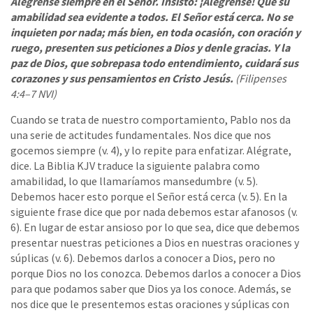
Alégrense siempre en el Señor. Insisto: ¡Alégrense! Que su
amabilidad sea evidente a todos. El Señor está cerca. No se
inquieten por nada; más bien, en toda ocasión, con oración y
ruego, presenten sus peticiones a Dios y denle gracias. Y la
paz de Dios, que sobrepasa todo entendimiento, cuidará sus
corazones y sus pensamientos en Cristo Jesús.
(Filipenses
4:4–7 NVI)
Cuando se trata de nuestro comportamiento, Pablo nos da
una serie de actitudes fundamentales. Nos dice que nos
gocemos siempre (v. 4), y lo repite para enfatizar. Alégrate,
dice. La Biblia KJV traduce la siguiente palabra como
amabilidad, lo que llamaríamos mansedumbre (v. 5).
Debemos hacer esto porque el Señor está cerca (v. 5). En la
siguiente frase dice que por nada debemos estar afanosos (v.
6). En lugar de estar ansioso por lo que sea, dice que debemos
presentar nuestras peticiones a Dios en nuestras oraciones y
súplicas (v. 6). Debemos darlos a conocer a Dios, pero no
porque Dios no los conozca. Debemos darlos a conocer a Dios
para que podamos saber que Dios ya los conoce. Además, se
nos dice que le presentemos estas oraciones y súplicas con