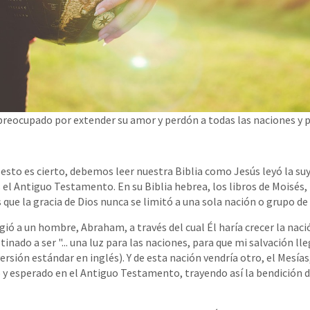
preocupado por extender su amor y perdón a todas las naciones y p
esto es cierto, debemos leer nuestra Biblia como Jesús leyó la suy
el Antiguo Testamento. En su Biblia hebrea, los libros de Moisés, 
ue la gracia de Dios nunca se limitó a una sola nación o grupo de
gió a un hombre, Abraham, a través del cual Él haría crecer la naci
tinado a ser "... una luz para las naciones, para que mi salvación lle
, versión estándar en inglés). Y de esta nación vendría otro, el Mesía
o y esperado en el Antiguo Testamento, trayendo así la bendición 