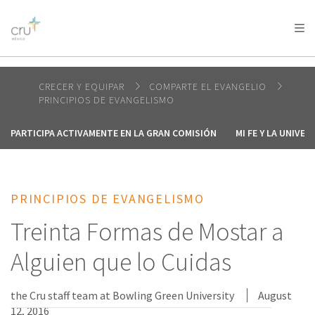
AFRICA
ASIA
EUROPE
LATIN
AMERICA / CARIBBEAN
NORTH AMERICA
OCEANIA
CRECER Y EQUIPAR
COMPARTE EL EVANGELIO
PRINCIPIOS DE EVANGELISMO
PARTICIPA ACTIVAMENTE EN LA GRAN COMISIÓN
MI FE Y LA UNIVE
PRINCIPIOS DE EVANGELISMO
Treinta Formas de Mostar a
Alguien que lo Cuidas
the Cru staff team at Bowling Green University
August
12, 2016