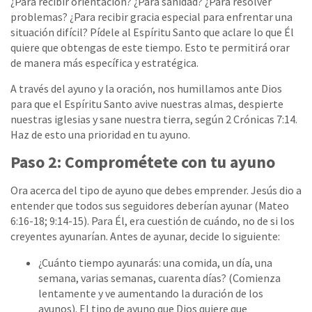
¿Para recibir orientación? ¿Para sanidad? ¿Para resolver
problemas? ¿Para recibir gracia especial para enfrentar una
situación difícil? Pídele al Espíritu Santo que aclare lo que Él
quiere que obtengas de este tiempo. Esto te permitirá orar
de manera más específica y estratégica.
A través del ayuno y la oración, nos humillamos ante Dios
para que el Espíritu Santo avive nuestras almas, despierte
nuestras iglesias y sane nuestra tierra, según 2 Crónicas 7:14.
Haz de esto una prioridad en tu ayuno.
Paso 2: Comprométete con tu ayuno
Ora acerca del tipo de ayuno que debes emprender. Jesús dio a
entender que todos sus seguidores deberían ayunar (Mateo
6:16-18; 9:14-15). Para Él, era cuestión de cuándo, no de si los
creyentes ayunarían. Antes de ayunar, decide lo siguiente:
¿Cuánto tiempo ayunarás: una comida, un día, una
semana, varias semanas, cuarenta días? (Comienza
lentamente y ve aumentando la duración de los
ayunos). El tipo de ayuno que Dios quiere que