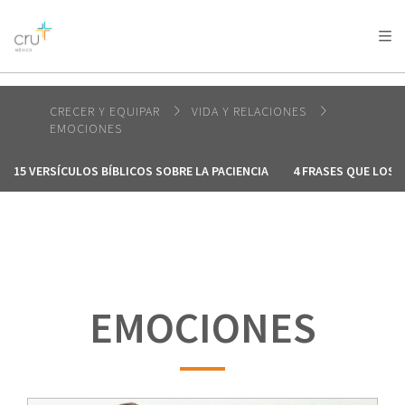
AFRICA
ASIA
EUROPE
LATIN
AMERICA / CARIBBEAN
NORTH AMERICA
OCEANIA
CRECER Y EQUIPAR
VIDA Y RELACIONES
EMOCIONES
15 VERSÍCULOS BÍBLICOS SOBRE LA PACIENCIA
4 FRASES QUE LOS 
EMOCIONES