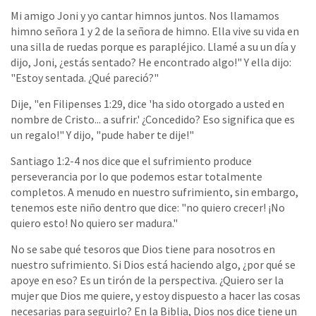
Mi amigo Joni y yo cantar himnos juntos. Nos llamamos
himno señora 1 y 2 de la señora de himno. Ella vive su vida en
una silla de ruedas porque es parapléjico. Llamé a su un día y
dijo, Joni, ¿estás sentado? He encontrado algo!" Y ella dijo:
"Estoy sentada. ¿Qué pareció?"
Dije, "en Filipenses 1:29, dice 'ha sido otorgado a usted en
nombre de Cristo... a sufrir.' ¿Concedido? Eso significa que es
un regalo!" Y dijo, "pude haber te dije!"
Santiago 1:2-4 nos dice que el sufrimiento produce
perseverancia por lo que podemos estar totalmente
completos. A menudo en nuestro sufrimiento, sin embargo,
tenemos este niño dentro que dice: "no quiero crecer! ¡No
quiero esto! No quiero ser madura."
No se sabe qué tesoros que Dios tiene para nosotros en
nuestro sufrimiento. Si Dios está haciendo algo, ¿por qué se
apoye en eso? Es un tirón de la perspectiva. ¿Quiero ser la
mujer que Dios me quiere, y estoy dispuesto a hacer las cosas
necesarias para seguirlo? En la Biblia, Dios nos dice tiene un