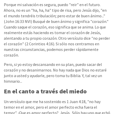
Porque mi salvación es segura, puedo "reir" en el futuro.
Ahora, no es un "ha, ha, ha" tipo de risa, pero Jesús dijo, "en
el mundo tendréis tribulación; pero estar de buen ánimo..."
(John 16:33 NVI) Busqué de buen ánimo y significa "corazón."
Cuando saque el corazón, eso significa que se anima. Lo que
realmente estás haciendo es tomar el corazón de Jesús,
alentando a tu propio corazón. Otro versículo dice "no perder
el corazón" (2 Corintios 4:16). Si sólo nos centramos en
nuestras circunstancias, podemos perder rápidamente
corazón.
Pero, si yo estoy descansando en su plan, puedo sacar del
corazón y no desanimarnos. No hay nada que Dios no estaré
junto a usted y ayudarle, pero toma tu Biblia. Y, tal vez un
himnario...
En el canto a través del miedo
Un versículo que me ha sostenido es 1 Juan 4:18, "no hay
temor en el amor, pero el amor perfecto echa fuera el
temor". ¿Que es amor perfecto? Jesús. Sólo hay uno que echó