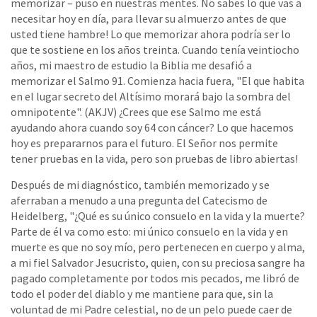
memorizar – puso en nuestras mentes. No sabes lo que vas a
necesitar hoy en día, para llevar su almuerzo antes de que
usted tiene hambre! Lo que memorizar ahora podría ser lo
que te sostiene en los años treinta. Cuando tenía veintiocho
años, mi maestro de estudio la Biblia me desafió a
memorizar el Salmo 91. Comienza hacia fuera, "El que habita
en el lugar secreto del Altísimo morará bajo la sombra del
omnipotente". (AKJV) ¿Crees que ese Salmo me está
ayudando ahora cuando soy 64 con cáncer? Lo que hacemos
hoy es prepararnos para el futuro. El Señor nos permite
tener pruebas en la vida, pero son pruebas de libro abiertas!
Después de mi diagnóstico, también memorizado y se
aferraban a menudo a una pregunta del Catecismo de
Heidelberg, "¿Qué es su único consuelo en la vida y la muerte?
Parte de él va como esto: mi único consuelo en la vida y en
muerte es que no soy mío, pero pertenecen en cuerpo y alma,
a mi fiel Salvador Jesucristo, quien, con su preciosa sangre ha
pagado completamente por todos mis pecados, me libró de
todo el poder del diablo y me mantiene para que, sin la
voluntad de mi Padre celestial, no de un pelo puede caer de