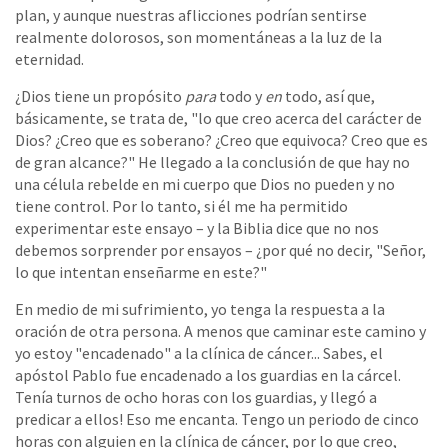
plan, y aunque nuestras aflicciones podrían sentirse
realmente dolorosos, son momentáneas a la luz de la
eternidad.
¿Dios tiene un propósito
para
todo y
en
todo, así que,
básicamente, se trata de, "lo que creo acerca del carácter de
Dios? ¿Creo que es soberano? ¿Creo que equivoca? Creo que es
de gran alcance?" He llegado a la conclusión de que hay no
una célula rebelde en mi cuerpo que Dios no pueden y no
tiene control. Por lo tanto, si él me ha permitido
experimentar este ensayo – y la Biblia dice que no nos
debemos sorprender por ensayos – ¿por qué no decir, "Señor,
lo que intentan enseñarme en este?"
En medio de mi sufrimiento, yo tenga la respuesta a la
oración de otra persona. A menos que caminar este camino y
yo estoy "encadenado" a la clínica de cáncer... Sabes, el
apóstol Pablo fue encadenado a los guardias en la cárcel.
Tenía turnos de ocho horas con los guardias, y llegó a
predicar a ellos! Eso me encanta. Tengo un periodo de cinco
horas con alguien en la clínica de cáncer, por lo que creo,