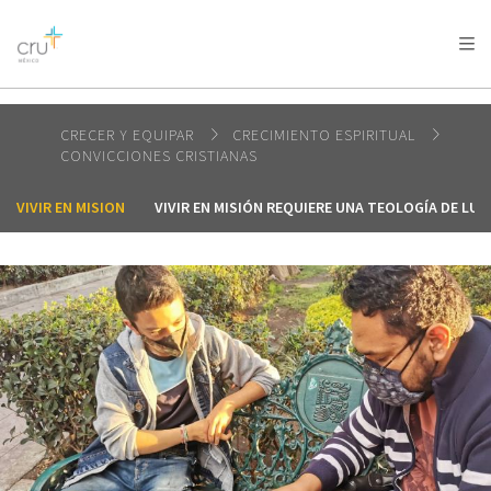
AFRICA
ASIA
EUROPE
LATIN
AMERICA / CARIBBEAN
NORTH AMERICA
OCEANIA
CRECER Y EQUIPAR
CRECIMIENTO ESPIRITUAL
CONVICCIONES CRISTIANAS
VIVIR EN MISION
VIVIR EN MISIÓN REQUIERE UNA TEOLOGÍA DE LU