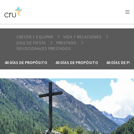
AFRICA
ASIA
EUROPE
LATIN
AMERICA / CARIBBEAN
NORTH AMERICA
OCEANIA
CRECER Y EQUIPAR
VIDA Y RELACIONES
DÍAS DE FIESTA
PRESTADO
DEVOCIONALES PRESTADOS
40 DÍAS DE PROPÓSITO
40 DÍAS DE PROPÓSITO
40 DÍAS DE PR