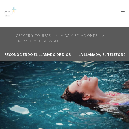
AFRICA
ASIA
EUROPE
LATIN
AMERICA / CARIBBEAN
NORTH AMERICA
OCEANIA
CRECER Y EQUIPAR
VIDA Y RELACIONES
TRABAJO Y DESCANSO
RECONOCIENDO EL LLAMADO DE DIOS
LA LLAMADA, EL TELÉFONO R