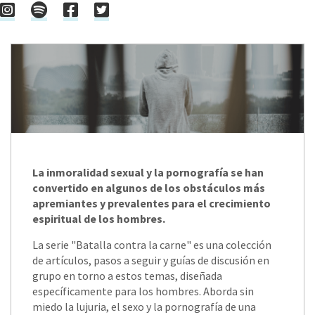
La inmoralidad sexual y la pornografía se han
convertido en algunos de los obstáculos más
apremiantes y prevalentes para el crecimiento
espiritual de los hombres.
La serie "Batalla contra la carne" es una colección
de artículos, pasos a seguir y guías de discusión en
grupo en torno a estos temas, diseñada
específicamente para los hombres. Aborda sin
miedo la lujuria, el sexo y la pornografía de una