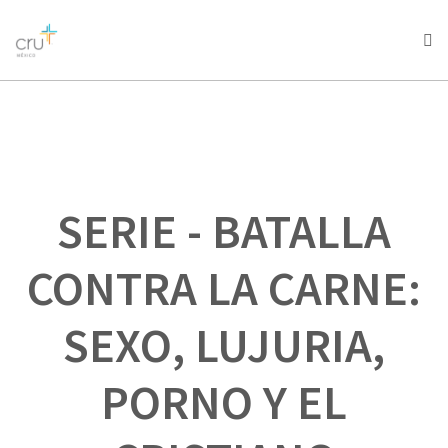
AFRICA
ASIA
EUROPE
LATIN
AMERICA / CARIBBEAN
NORTH AMERICA
OCEANIA
SERIE - BATALLA
CONTRA LA CARNE:
SEXO, LUJURIA,
PORNO Y EL