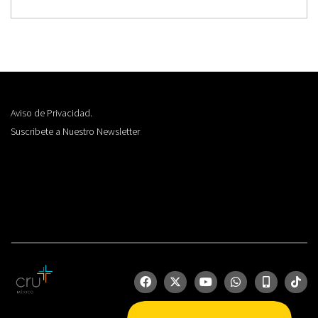
Aviso de Privacidad.
Suscribete a Nuestro Newsletter