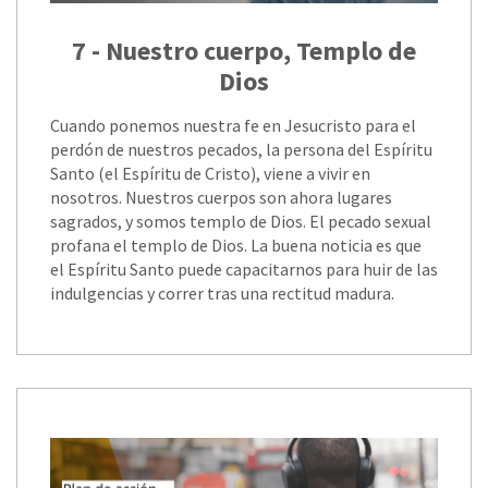
7 - Nuestro cuerpo, Templo de
Dios
Cuando ponemos nuestra fe en Jesucristo para el
perdón de nuestros pecados, la persona del Espíritu
Santo (el Espíritu de Cristo), viene a vivir en
nosotros. Nuestros cuerpos son ahora lugares
sagrados, y somos templo de Dios. El pecado sexual
profana el templo de Dios. La buena noticia es que
el Espíritu Santo puede capacitarnos para huir de las
indulgencias y correr tras una rectitud madura.