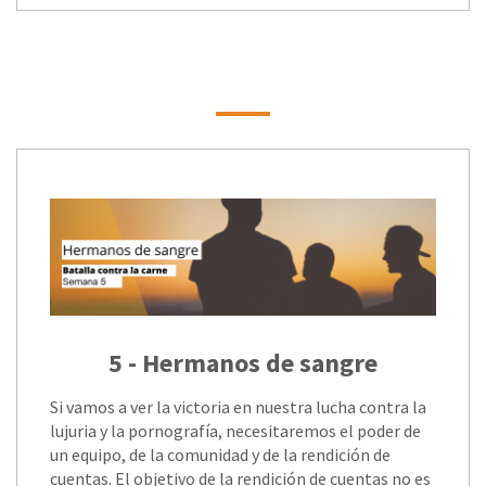
5 - Hermanos de sangre
Si vamos a ver la victoria en nuestra lucha contra la
lujuria y la pornografía, necesitaremos el poder de
un equipo, de la comunidad y de la rendición de
cuentas. El objetivo de la rendición de cuentas no es