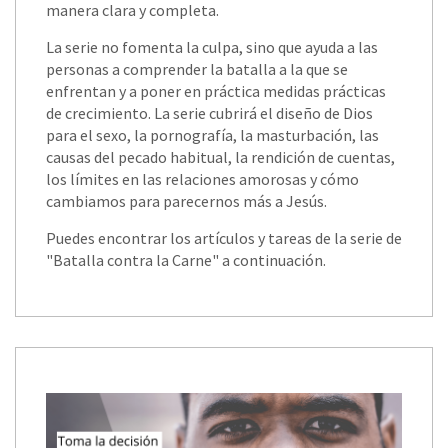
manera clara y completa.
La serie no fomenta la culpa, sino que ayuda a las
personas a comprender la batalla a la que se
enfrentan y a poner en práctica medidas prácticas
de crecimiento. La serie cubrirá el diseño de Dios
para el sexo, la pornografía, la masturbación, las
causas del pecado habitual, la rendición de cuentas,
los límites en las relaciones amorosas y cómo
cambiamos para parecernos más a Jesús.
Puedes encontrar los artículos y tareas de la serie de
"Batalla contra la Carne" a continuación.