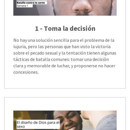
1 - T
oma la decisión
No hay una solución sencilla para el problema de la
lujuria, pero las personas que han visto la victoria
sobre el pecado sexual y la tentación tienen algunas
tácticas de batalla comunes: tomar una decisión
clara y memorable de luchar, y proponerse no hacer
concesiones.