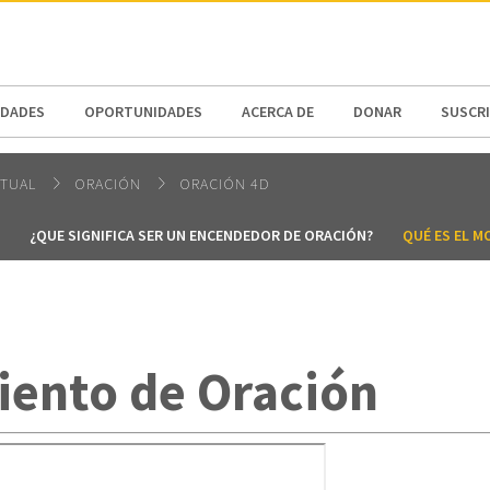
N AMERICA / CARIBBEAN
NORTH AMERICA
DADES
OPORTUNIDADES
ACERCA DE
DONAR
SUSCR
ITUAL
ORACIÓN
ORACIÓN 4D
¿QUE SIGNIFICA SER UN ENCENDEDOR DE ORACIÓN?
QUÉ ES EL M
iento de Oración