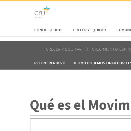
AFRICA
ASIA
EUROPE
LATI
CONOCE A DIOS
CRECER Y EQUIPAR
COMUNI
CRECER Y EQUIPAR
CRECIMIENTO ESPIR
RETIRO RENUEVO
¿CÓMO PODEMOS ORAR POR TI?
Qué es el Movim