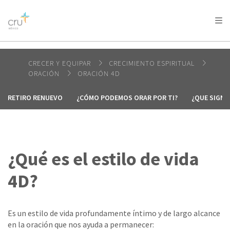
AFRICA
ASIA
EUROPE
LATIN
AMERICA / CARIBBEAN
NORTH AMERICA
OCEANIA
CRECER Y EQUIPAR
CRECIMIENTO ESPIRITUAL
ORACIÓN
ORACIÓN 4D
RETIRO RENUEVO
¿CÓMO PODEMOS ORAR POR TI?
¿QUE SIGNI
¿Qué es el estilo de vida
4D?
Es un estilo de vida profundamente íntimo y de largo alcance
en la oración que nos ayuda a permanecer: