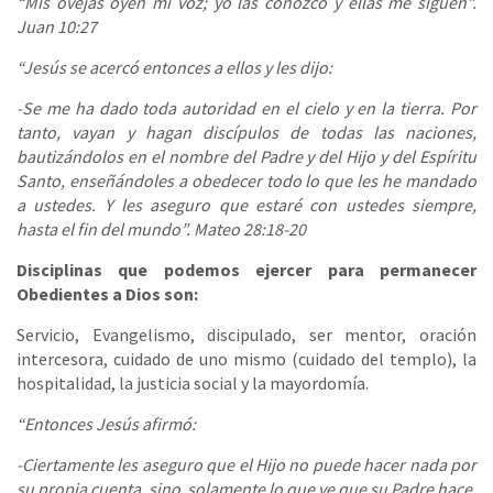
“Mis ovejas oyen mi voz; yo las conozco y ellas me siguen”.
Juan 10:27
“Jesús se acercó entonces a ellos y les dijo:
-Se me ha dado toda autoridad en el cielo y en la tierra. Por
tanto, vayan y hagan discípulos de todas las naciones,
bautizándolos en el nombre del Padre y del Hijo y del Espíritu
Santo, enseñándoles a obedecer todo lo que les he mandado
a ustedes. Y les aseguro que estaré con ustedes siempre,
hasta el fin del mundo”. Mateo 28:18-20
Disciplinas que podemos ejercer para permanecer
Obedientes a Dios son:
Servicio, Evangelismo, discipulado, ser mentor, oración
intercesora, cuidado de uno mismo (cuidado del templo), la
hospitalidad, la justicia social y la mayordomía.
“Entonces Jesús afirmó:
-Ciertamente les aseguro que el Hijo no puede hacer nada por
su propia cuenta, sino solamente lo que ve que su Padre hace,