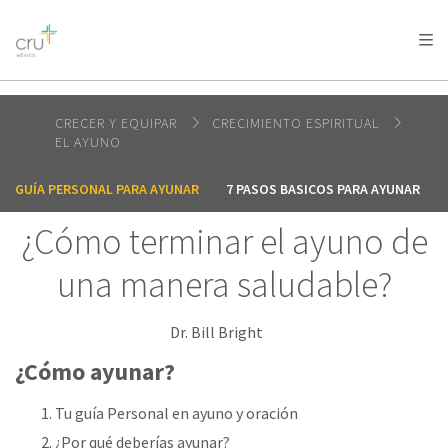
AFRICA
ASIA
EUROPE
LATIN
AMERICA / CARIBBEAN
NORTH AMERICA
OCEANIA
CRECER Y EQUIPAR
CRECIMIENTO ESPIRITUAL
EL AYUNO
GUÍA PERSONAL PARA AYUNAR
7 PASOS BASICOS PARA AYUNAR
¿Cómo terminar el ayuno de
una manera saludable?
Dr. Bill Bright
¿Cómo ayunar?
Tu guía Personal en ayuno y oración
¿Por qué deberías ayunar?