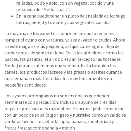
ralladas, pollo y apio, con un vegetal cocido y una
rebanada de "Melba toast".
En la cena puede tener un plato de ensalada de lechuga,
berros, perejil y tomate y dos vegetales cocidos.
La mayoría de los expertos coinciden en que lo mejor es
romper el ayuno con verduras, ya sea al vapor o crudas. Ahora
tu estómago es más pequeño, así que come ligero. Deja de
comer antes de sentirte lleno. Evita los almidones como las
pastas, las patatas, el arroz o el pan (excepto las tostadas
Melba) durante al menos una semana. Evita también las
carnes, los productos lácteos y las grasas o aceites durante
una semana o más. Introdúcelos muy lentamente y en
pequeñas cantidades.
Los ayunos prolongados no son los únicos que deben
terminarse con precaución. Incluso un ayuno de tres días
requiere precauciones razonables. Es aconsejable comenzar
con un poco de sopa (algo ligero y nutritivo como un caldo de
verduras hecho con cebolla, apio, papas y zanahorias) y
frutas frescas como sandía y melón.