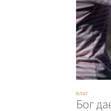
БЛОГ
Бог да