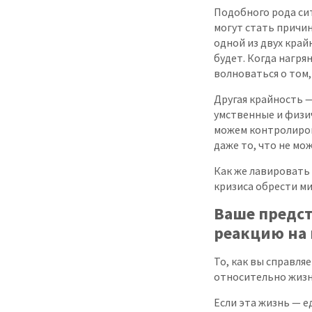
Подобного рода си
могут стать причин
одной из двух край
будет. Когда нагрян
волноваться о том,
Другая крайность —
умственные и физич
можем контролиров
даже то, что не мо
Как же лавировать
кризиса обрести ми
Ваше предст
реакцию на 
То, как вы справля
относительно жизн
Если эта жизнь — ед