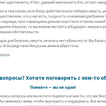
лее царствовать. И Бог, давший нам познать Его, сотрет кажд
о в том случае, если Иисус действительно победил смерть, ум
инственное, что у нас есть, тогда есть основания для боязни.
ь надежда, простирающаяся дальше короткого отрезка нашей 
данное Иисусом, то мы можем смотреть в будущее с миром и 
нешних обстоятельств.
здан для болезни, смерти, печали и нестабильности. Мы были 
. И посредством Иисуса мы можем обрести их.
ssia.ru
вопросы? Хотите поговорить с кем-то об
Помните — вы не одни!
явились вопросы или вы хотите поделиться чем-то, что вас бес
Мы свяжемся с вами, чтобы выслушать и поддержать. Все вопр