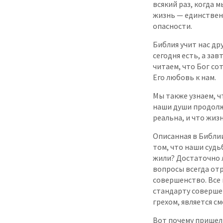
всякий раз, когда 
жизнь — единственн
опасности.
Библия учит нас др
сегодня есть, а зав
читаем, что Бог со
Его любовь к нам.
Мы также узнаем, ч
наши души продолжа
реальна, и что жиз
Описанная в Библии
том, что наши судь
жили? Достаточно 
вопросы всегда отр
совершенство. Все
стандарту соверше
грехом, является с
Вот почему пришел 