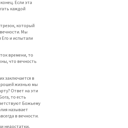
конец. Если эта
егать каждой
отрезок, который
я вечности. Мы
и Его и испытали
ток времени, то
жны, что вечность
их заключается в
 хорошей жизнью мы
рту? Ответ на эти
ога, то есть
тветствуют Божьему
блия называет
авсегда в вечности.
ши недостатки,