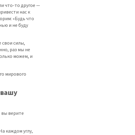
ли что-то другое —
привести нас к
орим: «Будь что
нью и не буду
 свои силы,
но, раз мы не
олько можем, и
го мирового
 вашу
о вы верите
На каждом углу,