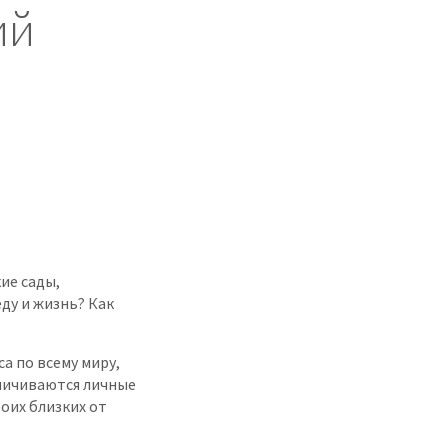
ий
ие сады,
ду и жизнь? Как
а по всему миру,
ничиваются личные
оих близких от