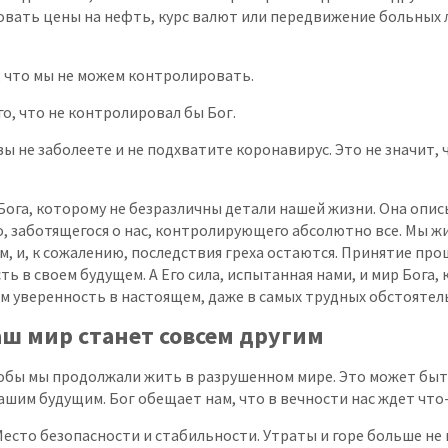
вать цены на нефть, курс валют или передвижение больных 
, что мы не можем контролировать.
го, что не контролировал бы Бог.
 вы не заболеете и не подхватите коронавирус. Это не значит, 
ога, которому не безразличны детали нашей жизни. Она опис
, заботящегося о нас, контролирующего абсолютно все. Мы жи
, и, к сожалению, последствия греха остаются. Принятие про
ть в своем будущем. А Его сила, испытанная нами, и мир Бога
ам уверенность в настоящем, даже в самых трудных обстоятел
ш мир станет совсем другим
чтобы мы продолжали жить в разрушенном мире. Это может бы
ашим будущим. Бог обещает нам, что в вечности нас ждет что
Место безопасности и стабильности. Утраты и горе больше не 