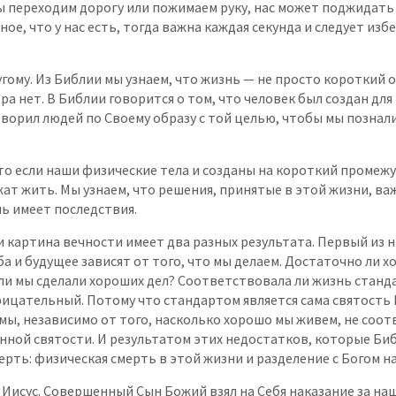
мы переходим дорогу или пожимаем руку, нас может поджидать 
ое, что у нас есть, тогда важна каждая секунда и следует изб
угому. Из Библии мы узнаем, что жизнь — не просто короткий 
тра нет. В Библии говорится о том, что человек был создан дл
творил людей по Своему образу с той целью, чтобы мы познал
то если наши физические тела и созданы на короткий промежу
т жить. Мы узнаем, что решения, принятые в этой жизни, ва
нь имеет последствия.
 картина вечности имеет два разных результата. Первый из н
ба и будущее зависят от того, что мы делаем. Достаточно ли
ли мы сделали хороших дел? Соответствовала ли жизнь станда
ицательный. Потому что стандартом является сама святость Б
 мы, независимо от того, насколько хорошо мы живем, не соо
нной святости. И результатом этих недостатков, которые Би
мерть: физическая смерть в этой жизни и разделение с Богом н
Иисус. Совершенный Сын Божий взял на Себя наказание за на