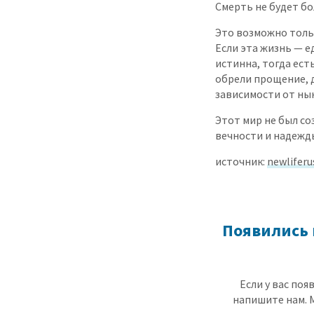
Смерть не будет бо
Это возможно тольк
Если эта жизнь — ед
истинна, тогда ест
обрели прощение, 
зависимости от ны
Этот мир не был со
вечности и надежды
источник:
newliferu
Появились 
Если у вас по
напишите нам. 