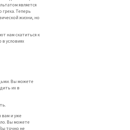
ультатом является
о греха. Теперь
зической жизни, но
ют нам скатиться к
 в условиях
дьми. Вы можете
дить их в
ть.
 вам и уже
шло. Вы можете
Вы точно не