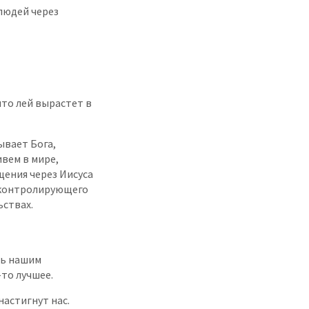
людей через
что лей вырастет в
ывает Бога,
вем в мире,
щения через Иисуса
, контролирующего
ьствах.
ть нашим
-то лучшее.
настигнут нас.