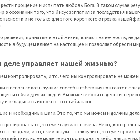
рести прощение и испытать любовь Бога. В таком случае рез
ир в осознании того, что Иисус заплатил за последствия нашег
опасности и не только для этого короткого отрезка нашей фи
.
о решения, принятые в этой жизни, влияют на вечность, не да
ость в будущем влияет на настоящее и позволяет обрести мир
м деле управляет нашей жизнью?
жем контролировать, и то, чего мы контролировать не можем.
ки и использовать лучшие способы избегания контактов с лю
ащиты себя и других людей. Вы можете копить деньги, перево
у и вкладывать их во что-то стабильное.
шие и необходимые шаги. Это то, что мы можем и должны дела
нтролировать то, что уже случилось вчера. Неподконтрольны
ты с людьми, и то, с чем вы уже столкнулись, что уже произо
ои действия, но не можете контролировать действия других. 