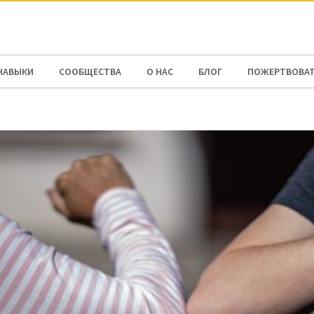
N AMERICA / CARIBBEAN
NORTH AMERICA
НАВЫКИ
СООБЩЕСТВА
О НАС
БЛОГ
ПОЖЕРТВОВА