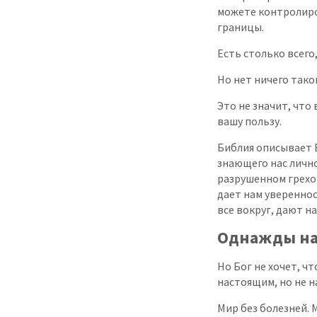
можете контролиро
границы.
Есть столько всего
Но нет ничего тако
Это не значит, что
вашу пользу.
Библия описывает Б
знающего нас лично
разрушенном грехом
дает нам увереннос
все вокруг, дают н
Однажды на
Но Бог не хочет, 
настоящим, но не н
Мир без болезней. 