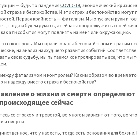
туации — будь то пандемия
COVID-19
, экономический кризис и
ой страха и беспокойства. И эти страх и беспокойство могут 
ностей. Первая крайность — фатализм. Мы опускаем руки и гов
ет, тогда и будем думать, а сейчас я продолжу жить своей жиз
 как эти события могут повлиять на меня или окружающих».
 это контроль. Мы парализованы беспокойством и тратим все
еские, на анализ наихудшего развития событий. Соответствен
ать свою судьбу, мы пытаемся контролировать все, что мы т
жем.
 между фатализмом и контролем? Каким образом во время это
р и надежду вместо страха и беспокойства?
авление о жизни и смерти определяют
происходящее сейчас
етесь со страхом и тревогой, во многом зависит от того, во чт
и и смерти.
инственное, что у нас есть, тогда есть основания для боязни. 