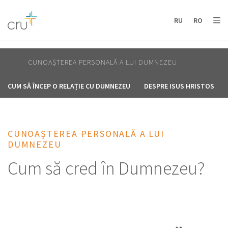
AFRICA
ASIA
EUROPE
LATIN
RU
RO
AMERICA / CARIBBEAN
NORTH AMERICA
OCEANIA
CUNOAȘTEREA PERSONALĂ A LUI DUMNEZEU
CUM SĂ ÎNCEP O RELAȚIE CU DUMNEZEU
DESPRE ISUS HRISTOS
CUNOAȘTEREA PERSONALĂ A LUI
DUMNEZEU
Cum să cred în Dumnezeu?