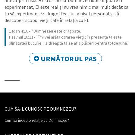
arătat prin Iisus Hristos. Acest Dumnezeu iubitor poate fi
experimentat, El este real și nu vrea nimic mai mult decât ca
tu să experimentezi dragostea Lui la nivel personal și să
descoperi scopul vieții tale în relația cu El.
1 Ioan 4:16 -
Dumnezeu este dragoste.
Psalmul 16:11 -
Îmi vei arăta cărarea vieții; în prezența ta este
plinătatea bucuriei; la dreapta ta se află plăceri pentru totdeauna.
URMĂTORUL PAS
CUM SĂ-L CUNOSC PE DUMNEZEU?
Cum să încep o relație cu Dumnezeu?