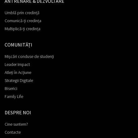
ANTRENARE & DEZVOLTARE
Umblă prin credință
Comunică-ți credința
Multiplică-ți credința
COMUNITĂȚI
Mișcări conduse de studenți
Leader Impact
Atleți în Acțiune
Strategii Digitale
Biserici
Family Life
DESPRE NOI
Cine suntem?
Contacte