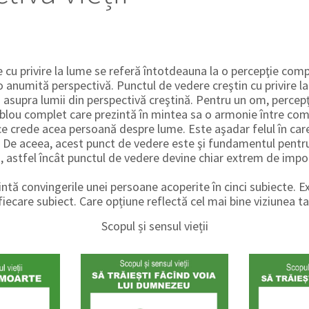
 cu privire la lume se referă întotdeauna la o percepţie com
o anumită perspectivă. Punctul de vedere creştin cu privire l
 asupra lumii din perspectivă creştină. Pentru un om, percepţ
lou complet care prezintă în mintea sa o armonie între com
 crede acea persoană despre lume. Este aşadar felul în car
. De aceea, acest punct de vedere este şi fundamentul pentru
, astfel încât punctul de vedere devine chiar extrem de impo
intă convingerile unei persoane acoperite în cinci subiecte. E
iecare subiect. Care opțiune reflectă cel mai bine viziunea ta
Scopul și sensul vieții