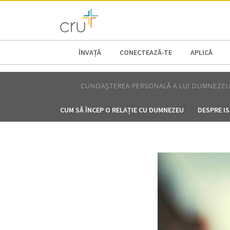
AFRICA
ASIA
EUROPE
LATI
ÎNVAȚĂ
CONECTEAZĂ-TE
APLICĂ
CUNOAȘTEREA PERSONALĂ A LUI DUMNEZE
CUM SĂ ÎNCEP O RELAȚIE CU DUMNEZEU
DESPRE I