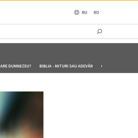
OCEANIA
RU
RO
OARE DUMNEZEU?
BIBLIA - MITURI SAU ADEVĂR
CUM SĂ IDENTIFIC