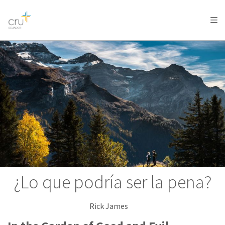
AFRICA
ASIA
EUROPE
LATIN
AMERICA / CARIBBEAN
NORTH AMERICA
OCEANIA
¿Lo que podría ser la pena?
Rick James