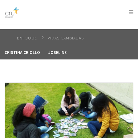
AFRICA
ASIA
EUROPE
LATIN
AMERICA / CARIBBEAN
NORTH AMERICA
OCEANIA
ENFOQUE
VIDAS CAMBIADAS
CRISTINA CRIOLLO
JOSELINE