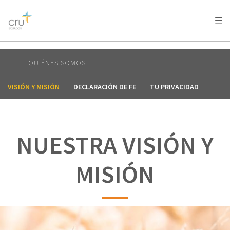
AFRICA
ASIA
EUROPE
LATIN
AMERICA / CARIBBEAN
NORTH AMERICA
OCEANIA
QUIÉNES SOMOS
VISIÓN Y MISIÓN
DECLARACIÓN DE FE
TU PRIVACIDAD
NUESTRA VISIÓN Y
MISIÓN