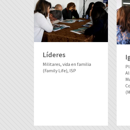
Líderes
I
Militares, vida en familia
Pl
(Family Life), ISP
Al
Mu
Co
(M