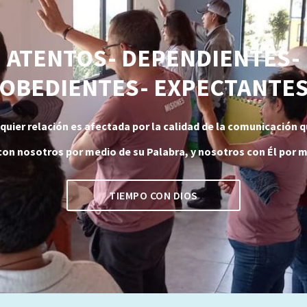
ATENTOS- DEPENDIENTES-
OBEDIENTES- EXPECTANTE
lquier relación es afectada por la calidad de la comunicación 
on nosotros por medio de su Palabra, y nosotros con Él por m
TIEMPO CON DIOS