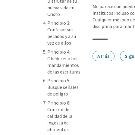
Disfrutar de su
Me parece que puedo 
nueva vida en
institutos incluso c
Cristo
Cualquier método de d
Principio 3:
disciplina para mant
Confesar sus
pecados y a su
vez de ellos
Principio 4:
Atrás
Sigu
Obedecer a los
mandamientos
de las escrituras
Principio 5:
Busque señales
de peligro
Principio 6:
Control de
calidad de la
ingesta de
alimentos