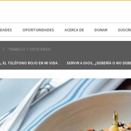
N AMERICA / CARIBBEAN
NORTH AMERICA
DADES
OPORTUNIDADES
ACERCA DE
DONAR
SUSCR
TRABAJO Y DESCANSO
, EL TELÉFONO ROJO EN MI VIDA.
SERVIR A DIOS, ¿DEBERÍA O NO DEB