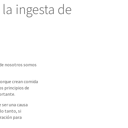
 la ingesta de
 de nosotros somos
porque crean comida
s principios de
ortante.
 ser una causa
o tanto, si
ración para