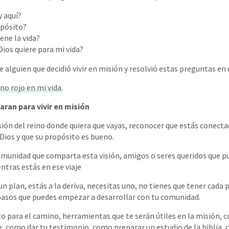
y aquí?
opósito?
ene la vida?
Dios quiere para mi vida?
de alguien que decidió vivir en misión y resolvió estas preguntas en 
no rojo en mi vida.
aran para vivir en misión
sión del reino donde quiera que vayas, reconocer que estás conect
 Dios y que su propósito es bueno.
omunidad que comparta esta visión, amigos o seres queridos que
ntras estás en ese viaje
un plan, estás a la deriva, necesitas uno, no tienes que tener cada
3 pasos que puedes empezar a desarrollar con tu comunidad.
 para el camino, herramientas que te serán útiles en la misión, 
e, como dar tu testimonio, como preparar un estudio de la biblia, c