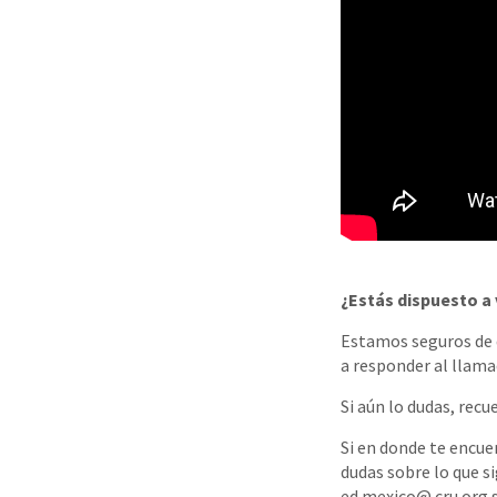
¿Estás dispuesto a 
Estamos seguros de qu
a responder al llama
Si aún lo dudas, rec
Si en donde te encue
dudas sobre lo que si
ed.mexico@ cru.org s