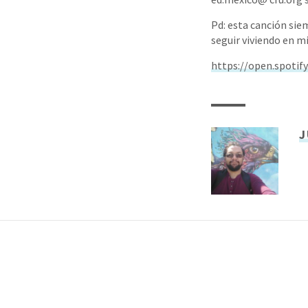
Pd: esta canción si
seguir viviendo en m
https://open.spoti
J