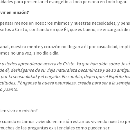
idades para presentar el evangelio a toda persona en todo lugar.
ivir en misión?
a pensar menos en nosotros mismos y nuestras necesidades, y pen
rlos a Cristo, confiando en que Él, que es bueno, se encargará de
nal, nuestra mente y corazón no llegan a él por casualidad, impli
mos no una vez, sino día a día.
e ustedes aprendieron acerca de Cristo. Ya que han oído sobre Jesú
e él, desháganse de su vieja naturaleza pecaminosa y de su antigua
or la sensualidad y el engaño. En cambio, dejen que el Espíritu le
ctitudes. Pónganse la nueva naturaleza, creada para ser a la semeja
 y santo.
ien vivir en misión?
ue cuando estamos viviendo en misión estamos viviendo nuestro pr
 muchas de las preguntas existenciales como pueden ser: