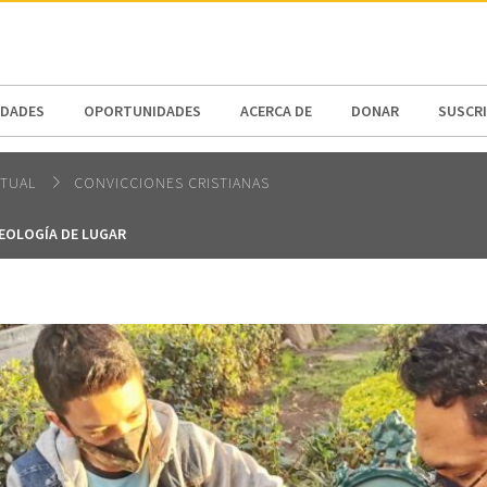
N AMERICA / CARIBBEAN
NORTH AMERICA
DADES
OPORTUNIDADES
ACERCA DE
DONAR
SUSCR
ITUAL
CONVICCIONES CRISTIANAS
TEOLOGÍA DE LUGAR