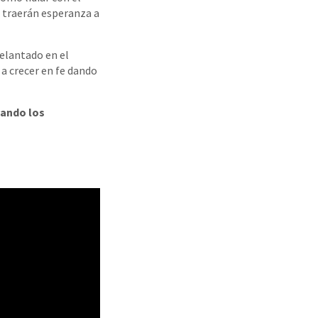
e traerán esperanza a
elantado en el
a crecer en fe dando
vando los