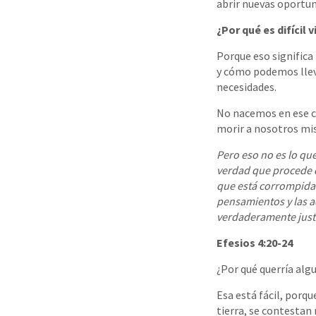
abrir nuevas oportun
¿Por qué es difícil v
Porque eso signific
y cómo podemos lleva
necesidades.
No nacemos en ese ca
morir a nosotros mis
Pero eso no es lo qu
verdad que procede d
que está corrompida p
pensamientos y las a
verdaderamente justo
Efesios 4:20-24
¿Por qué querría algu
Esa está fácil, porq
tierra, se contestan