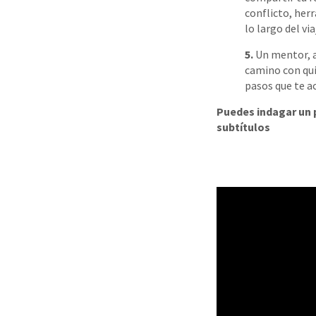
conflicto, her
lo largo del vi
5.
Un mentor, a
camino con qui
pasos que te a
Puedes indagar un 
subtítulos