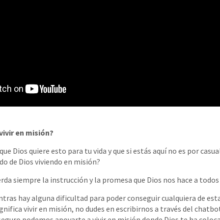
vivir en misión?
e Dios quiere esto para tu vida y que si estás aquí no es por casual
do de Dios viviendo en misión?
uerda siempre la instrucción y la promesa que Dios nos hace a todo
ntras hay alguna dificultad para poder conseguir cualquiera de est
gnifica vivir en misión, no dudes en escribirnos a través del chatbo
eguro podemos apoyarte a vivir en misión donde Dios te ha coloc