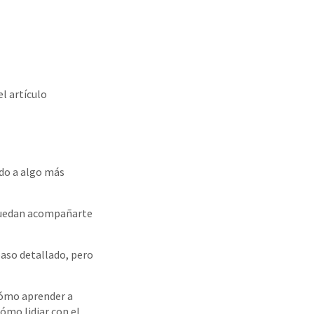
el artículo
ado a algo más
 puedan acompañarte
 paso detallado, pero
cómo aprender a
ómo lidiar con el