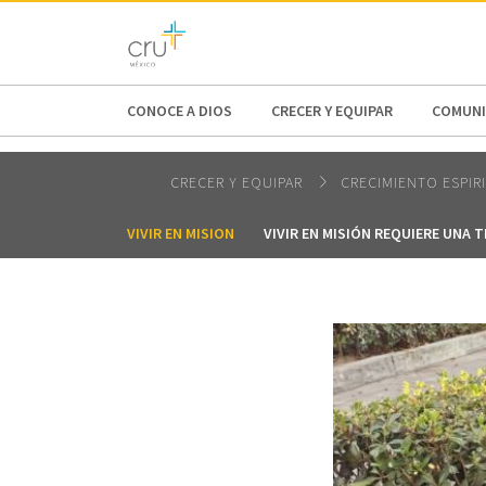
AFRICA
ASIA
EUROPE
LATI
CONOCE A DIOS
CRECER Y EQUIPAR
COMUNI
CRECER Y EQUIPAR
CRECIMIENTO ESPIR
VIVIR EN MISION
VIVIR EN MISIÓN REQUIERE UNA 