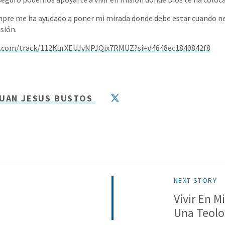
empre me ha ayudado a poner mi mirada donde debe estar cuando ne
isión.
fy.com/track/112KurXEUJvNPJQix7RMUZ?si=d4648ec1840842f8
UAN JESUS BUSTOS
NEXT STORY
Vivir En M
Una Teolo