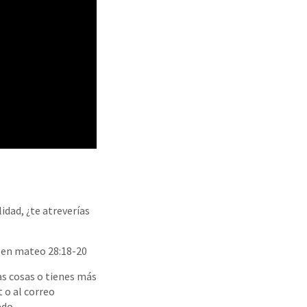
idad, ¿te atreverías
s en mateo 28:18-20
as cosas o tienes más
t o al correo
ado.