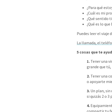
¿Para qué esto
¿Cuál es mi pr
¿Qué sentido ti
¿Qué es lo que 
Puedes leer el viaje 
La llamada, el teléfo
5 cosas que te ayud
1.
Tener una vi
grande que tú,
2.
Tener una c
o apoyarte mie
3.
Un plan, sin 
si quizás 2 o 
4.
Equipamiento
compartir tu f