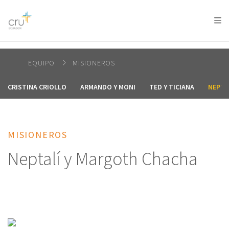
AFRICA
ASIA
EUROPE
LATIN
AMERICA / CARIBBEAN
NORTH AMERICA
OCEANIA
EQUIPO
MISIONEROS
CRISTINA CRIOLLO
ARMANDO Y MONI
TED Y TICIANA
NEPTA
MISIONEROS
Neptalí y Margoth Chacha