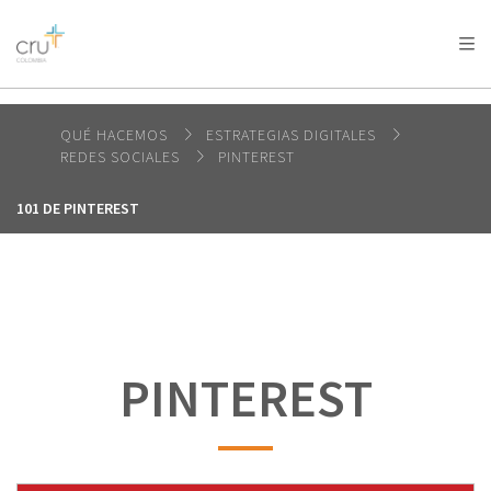
AFRICA
ASIA
EUROPE
LATIN
AMERICA / CARIBBEAN
NORTH AMERICA
OCEANIA
QUÉ HACEMOS
ESTRATEGIAS DIGITALES
REDES SOCIALES
PINTEREST
101 DE PINTEREST
PINTEREST