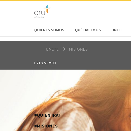
AFRICA
ASIA
EUROPE
LATI
QUIENES SOMOS
QUÉ HACEMOS
UNETE
UNETE
MISIONES
L21 Y VEM90
#QUIEN IRÁ?
#MISIONES