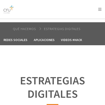
AFRICA
ASIA
EUROPE
LATIN
AMERICA / CARIBBEAN
NORTH AMERICA
OCEANIA
QUÉ HACEMOS
ESTRATEGIAS DIGITALES
REDES SOCIALES
APLICACIONES
VIDEOS #HACK
ESTRATEGIAS
DIGITALES