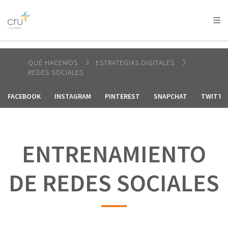
AFRICA
ASIA
EUROPE
LATIN
AMERICA / CARIBBEAN
NORTH AMERICA
OCEANIA
QUÉ HACEMOS
ESTRATEGIAS DIGITALES
REDES SOCIALES
FACEBOOK
INSTAGRAM
PINTEREST
SNAPCHAT
TWITTE
ENTRENAMIENTO
DE REDES SOCIALES