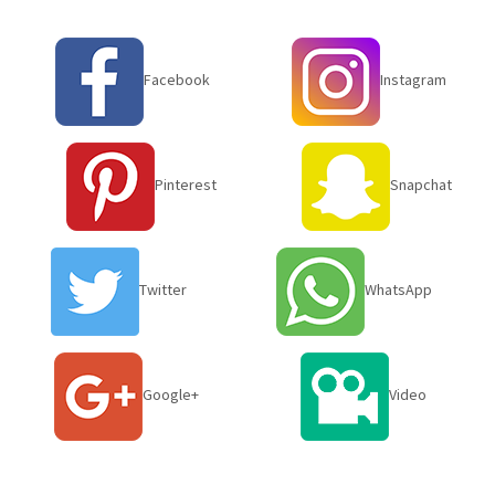
Facebook
Instagram
Pinterest
Snapchat
Twitter
WhatsApp
Google+
Video