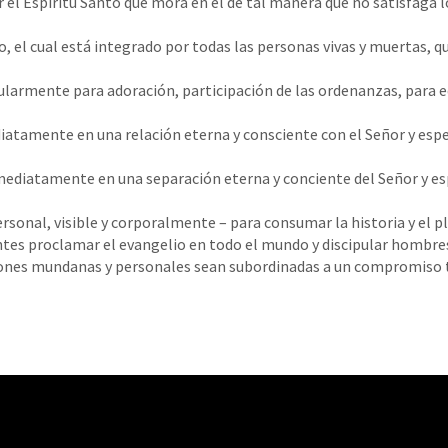
 el Espíritu Santo que mora en él de tal manera que no satisfaga lo
po, el cual está integrado por todas las personas vivas y muertas, q
larmente para adoración, participación de las ordenanzas, para edi
iatamente en una relación eterna y consciente con el Señor y esper
mediatamente en una separación eterna y conciente del Señor y espe
rsonal, visible y corporalmente – para consumar la historia y el p
ntes proclamar el evangelio en todo el mundo y discipular hombre
iones mundanas y personales sean subordinadas a un compromiso t