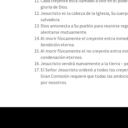
Cada creyente está llamado a vivir en el poder
gloria de Dios.
Jesucristo es la cabeza de la Iglesia, Su cuer
salvadora.
Dios amonesta a Su pueblo para reunirse regu
alentarse mutuamente.
Al morir físicamente el creyente entra inmed
bendición eterna.
Al morir físicamente el no creyente entra in
condenación eternos.
Jesucristo vendrá nuevamente a la tierra – pe
El Señor Jesucristo ordenó a todos los creye
Gran Comisión requiere que todas las ambic
por nosotros.