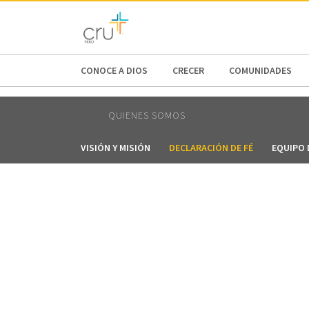
AFRICA
ASIA
EUROPE
LATI
CONOCE A DIOS
CRECER
COMUNIDADES
QUIENES SOMOS
VISIÓN Y MISIÓN
DECLARACIÓN DE FÉ
EQUIPO 