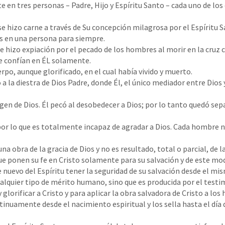
 en tres personas – Padre, Hijo y Espíritu Santo – cada uno de los
 se hizo carne a través de Su concepción milagrosa por el Espíritu S
s en una persona para siempre.
 hizo expiación por el pecado de los hombres al morir en la cruz co
ue confían en ÉL solamente.
po, aunque glorificado, en el cual había vivido y muerto.
 a la diestra de Dios Padre, donde Él, el único mediador entre Dio
n de Dios. Él pecó al desobedecer a Dios; por lo tanto quedó separ
r lo que es totalmente incapaz de agradar a Dios. Cada hombre ne
 obra de la gracia de Dios y no es resultado, total o parcial, de
que ponen su fe en Cristo solamente para su salvación y de este mod
 de nuevo del Espíritu tener la seguridad de su salvación desde el
alquier tipo de mérito humano, sino que es producida por el testim
 glorificar a Cristo y para aplicar la obra salvadora de Cristo a lo
tinuamente desde el nacimiento espiritual y los sella hasta el día 