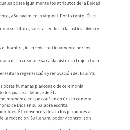
 cuales posee igualmente los atributos de la Deidad
anto, y Su nacimiento virginal. Por lo tanto, Él es
mo sustituto, satisfaciendo así la justicia divina y
s y el hombre, intercede continuamente por los
ado de su creador. Esa caída histórica trajo a toda
cesita la regeneración y renovación del Espíritu
 las obras humanas piadosas o de ceremonia
o los justifica delante de ÉL.
 mismo momento en que confían en Cristo como su
onio de Dios en su palabra escrita.
s hombres. ÉL convence y lleva a los pecadores a
de la redención. Su llenura, poder y control son