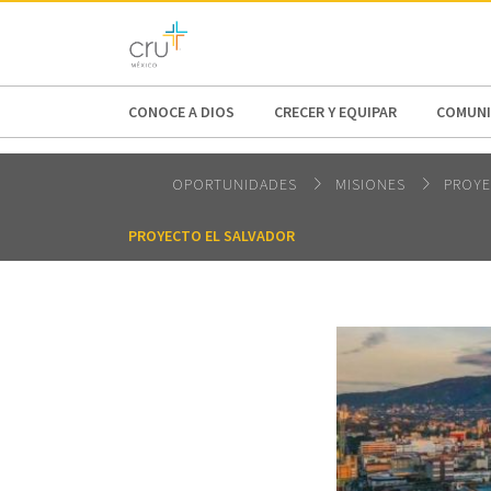
AFRICA
ASIA
EUROPE
LATI
CONOCE A DIOS
CRECER Y EQUIPAR
COMUNI
OPORTUNIDADES
MISIONES
PROYE
⁠PROYECTO EL SALVADOR