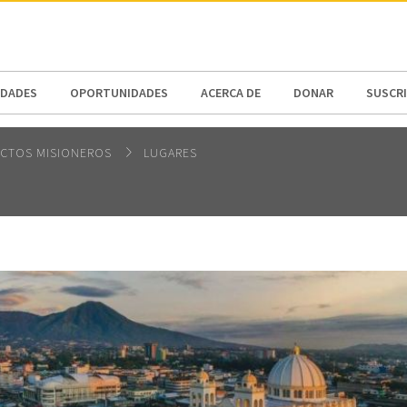
N AMERICA / CARIBBEAN
NORTH AMERICA
DADES
OPORTUNIDADES
ACERCA DE
DONAR
SUSCR
CTOS MISIONEROS
LUGARES