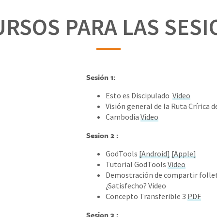
URSOS PARA LAS SESI
Sesión 1:
Esto es Discipulado
Video
Visión general de la Ruta Crírica 
Cambodia
Video
Sesion 2 :
GodTools
[Android]
[Apple]
Tutorial GodTools
Video
Demostración de compartir folle
¿Satisfecho? Video
Concepto Transferible 3
PDF
Sesion 3 :