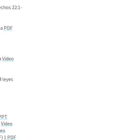
chos 22:1-
ia
PDF
na
Video
 leyes
PPT
s
Video
deo
F) 1
PDF