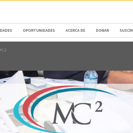
N AMERICA / CARIBBEAN
NORTH AMERICA
DADES
OPORTUNIDADES
ACERCA DE
DONAR
SUSCR
 MC2