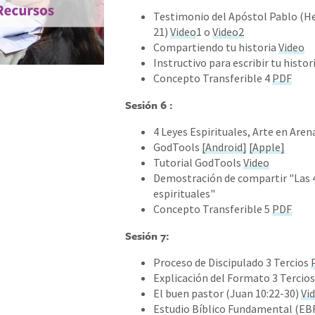
Testimonio del Apóstol Pablo (He
21)
Video
1 o
Video2
Compartiendo tu historia
Video
Instructivo para escribir tu histor
Concepto Transferible 4
PDF
Sesión 6 :
4 Leyes Espirituales, Arte en Are
GodTools
[Android]
[Apple]
Tutorial GodTools
Video
Demostración de compartir "Las 4
espirituales"
Concepto Transferible 5
PDF
Sesión 7:
Proceso de Discipulado 3 Tercios
Explicación del Formato 3 Tercio
El buen pastor (Juan 10:22-30)
Vi
Estudio Bíblico Fundamental (EB