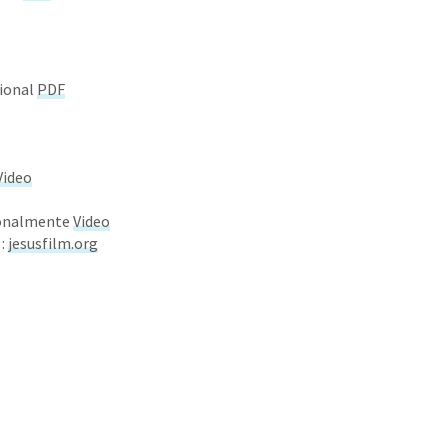
sional
PDF
Video
rsonalmente
Video
 :
jesusfilm.org