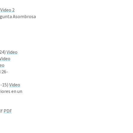
o
Video 2
regunta Asombrosa
-24)
Video
Video
deo
:26-
1-15)
Video
riores en un
lf
PDF