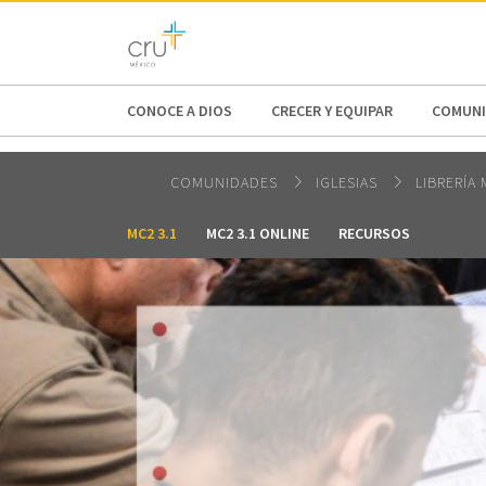
AFRICA
ASIA
EUROPE
LATI
CONOCE A DIOS
CRECER Y EQUIPAR
COMUNI
COMUNIDADES
IGLESIAS
LIBRERÍA
MC2 3.1
MC2 3.1 ONLINE
RECURSOS