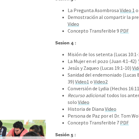
La Pregunta Asombrosa
Video 1
Demostración al compartir la p
Video
Concepto Transferible 9
PDF
Sesion 4 :
Misión de los setenta (Lucas 10:1
La Mujer en el pozo (Juan 4:1-42)
Jesús y Zaqueo (Lucas 19:1-10)
Vi
Sanidad del endemoniado (Lucas 8
39)
Video1
o
Video2
Conversión de Lydia (Hechos 16:1
Recurso adicional
: todos los ante
solo
Video
Historia de Diana
Video
Persona de Paz por el Dr. Tom Wo
Concepto Transferible 7
PDF
Sesión 5 :