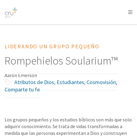
AFRICA
ASIA
EUROPE
LATIN
AMERICA / CARIBBEAN
NORTH AMERICA
OCEANIA
LIDERANDO UN GRUPO PEQUEÑO
Rompehielos Soularium™
Aaron Emerson
Atributos de Dios
,
Estudiantes
,
Cosmovisión
,
Comparte tu fe
Los grupos pequeños y los estudios bíblicos son más que solo
adquirir conocimiento. Se trata de vidas transformadas a
medida que las personas experimentan a Dios y construyen