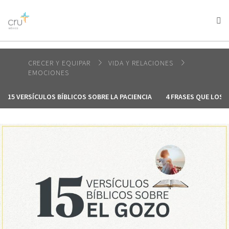
AFRICA
ASIA
EUROPE
LATIN
AMERICA / CARIBBEAN
NORTH AMERICA
OCEANIA
CRECER Y EQUIPAR
VIDA Y RELACIONES
EMOCIONES
15 VERSÍCULOS BÍBLICOS SOBRE LA PACIENCIA
4 FRASES QUE LOS 