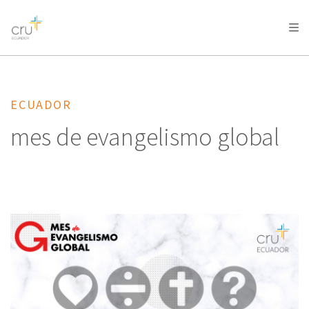
AFRICA
ASIA
EUROPE
LATIN
AMERICA / CARIBBEAN
NORTH AMERICA
OCEANIA
ECUADOR
mes de evangelismo global