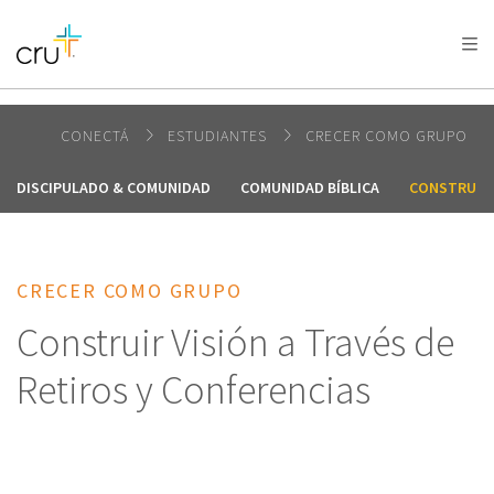
AFRICA
ASIA
EUROPE
LATIN
AMERICA / CARIBBEAN
NORTH AMERICA
OCEANIA
CONECTÁ
ESTUDIANTES
CRECER COMO GRUPO
DISCIPULADO & COMUNIDAD
COMUNIDAD BÍBLICA
CONSTRUIR 
CRECER COMO GRUPO
Construir Visión a Través de
Retiros y Conferencias