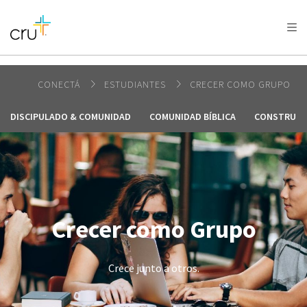
AFRICA
ASIA
EUROPE
LATIN
AMERICA / CARIBBEAN
NORTH AMERICA
OCEANIA
CONECTÁ
ESTUDIANTES
CRECER COMO GRUPO
DISCIPULADO & COMUNIDAD
COMUNIDAD BÍBLICA
CONSTRUIR 
Crecer como Grupo
Crece junto a otros.