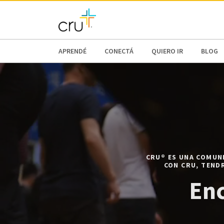
AFRICA
ASIA
EUROPE
LATI
APRENDÉ
CONECTÁ
QUIERO IR
BLOG
CRU® ES UNA COMUNI
CON CRU, TEND
Enc