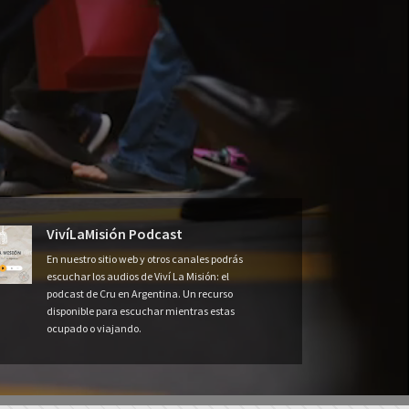
VivíLaMisión Podcast
En nuestro sitio web y otros canales podrás
escuchar los audios de Viví La Misión: el
podcast de Cru en Argentina. Un recurso
disponible para escuchar mientras estas
ocupado o viajando.