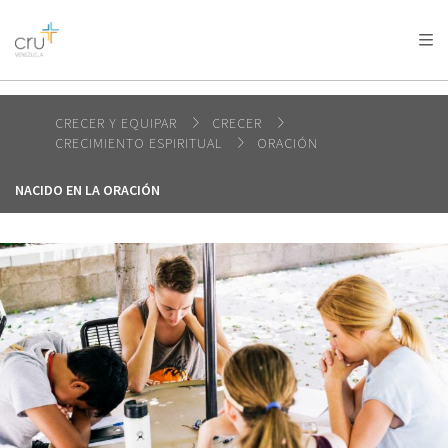
AFRICA
ASIA
EUROPE
LATIN
AMERICA / CARIBBEAN
NORTH AMERICA
OCEANIA
CRECER Y EQUIPAR
CRECER
CRECIMIENTO ESPIRITUAL
ORACIÓN
NACIDO EN LA ORACIÓN