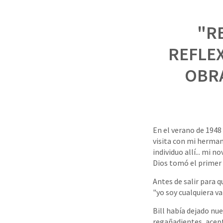
"R
REFLE
OBRA
En el verano de 1948 
visita con mi herman
individuo allí... mi 
Dios tomó el primer l
Antes de salir para q
"yo soy cualquiera va
Bill había dejado nu
regañadientes, aceptó