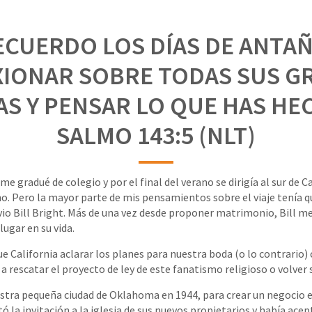
ECUERDO LOS DÍAS DE ANTAÑO
XIONAR SOBRE TODAS SUS G
S Y PENSAR LO QUE HAS HE
SALMO 143:5 (NLT)
me gradué de colegio y por el final del verano se dirigía al sur de C
o. Pero la mayor parte de mis pensamientos sobre el viaje tenía q
novio Bill Bright. Más de una vez desde proponer matrimonio, Bill m
ugar en su vida.
ue California aclarar los planes para nuestra boda (o lo contrario)
 a rescatar el proyecto de ley de este fanatismo religioso o volver s
estra pequeña ciudad de Oklahoma en 1944, para crear un negocio e
 la invitación a la iglesia de sus nuevos propietarios y había acep