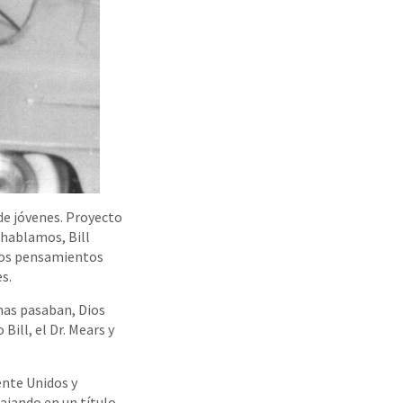
 de jóvenes. Proyecto
 hablamos, Bill
 Los pensamientos
s.
anas pasaban, Dios
ill, el Dr. Mears y
ente Unidos y
ajando en un título