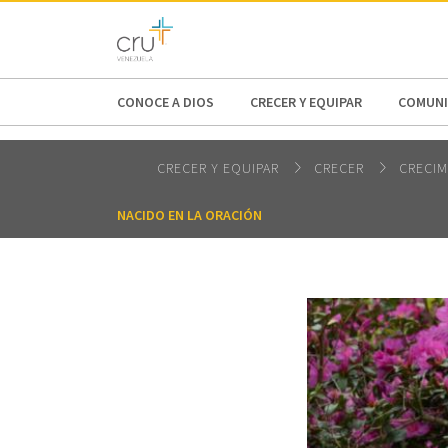
AFRICA
ASIA
EUROPE
LATI
CONOCE A DIOS
CRECER Y EQUIPAR
COMUNI
CRECER Y EQUIPAR
CRECER
CRECIM
NACIDO EN LA ORACIÓN