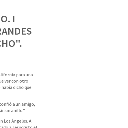
. I
RANDES
CHO".
alifornia para una
ue ver con otro
e había dicho que
 confió a un amigo,
in un anillo."
n Los Ángeles. A
tado a Jesucristo el