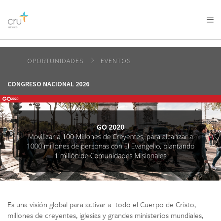
AFRICA
ASIA
EUROPE
LATIN
AMERICA / CARIBBEAN
NORTH AMERICA
OCEANIA
OPORTUNIDADES
EVENTOS
CONGRESO NACIONAL 2026
Es una visión global para activar a todo el Cuerpo de Cristo,
millones de creyentes, iglesias y grandes ministerios mundiales,