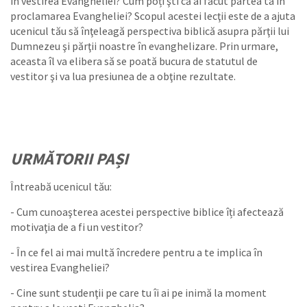
în vestirea Evangheliei? Cum poți şti că ai făcut partea ta în
proclamarea Evangheliei? Scopul acestei lecţii este de a ajuta
ucenicul tău să înţeleagă perspectiva biblică asupra părţii lui
Dumnezeu şi părţii noastre în evanghelizare. Prin urmare,
aceasta îl va elibera să se poată bucura de statutul de
vestitor şi va lua presiunea de a obţine rezultate.
URMĂTORII PAȘI
Întreabă ucenicul tău:
- Cum cunoaşterea acestei perspective biblice îți afectează
motivaţia de a fi un vestitor?
- În ce fel ai mai multă încredere pentru a te implica în
vestirea Evangheliei?
- Cine sunt studenţii pe care tu îi ai pe inimă la moment