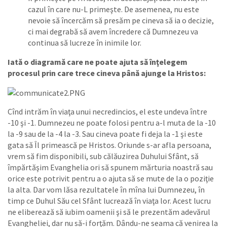
cazul în care nu-L primeşte. De asemenea, nu este
nevoie să încercăm să presăm pe cineva să ia o decizie,
ci mai degrabă să avem încredere că Dumnezeu va
continua să lucreze în inimile lor.
Iată o diagramă care ne poate ajuta să înţelegem
procesul prin care trece cineva până ajunge la Hristos:
Cînd intrăm în viaţa unui necredincios, el este undeva între
-10 şi -1. Dumnezeu ne poate folosi pentru a-l muta de la -10
la -9 sau de la -4 la -3. Sau cineva poate fi deja la -1 şi este
gata să Îl primească pe Hristos. Oriunde s-ar afla persoana,
vrem să fim disponibili, sub călăuzirea Duhului Sfânt, să
împărtăşim Evanghelia ori să spunem mărturia noastră sau
orice este potrivit pentru a o ajuta să se mute de la o poziţie
la alta. Dar vom lăsa rezultatele în mîna lui Dumnezeu, în
timp ce Duhul Său cel Sfânt lucrează în viaţa lor. Acest lucru
ne eliberează să iubim oamenii şi să le prezentăm adevărul
Evangheliei, dar nu să-i forţăm. Dându-ne seama că venirea la