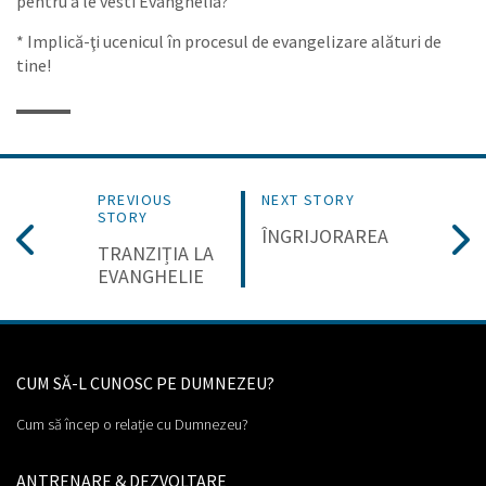
pentru a le vesti Evanghelia?
* Implică-ţi ucenicul în procesul de evangelizare alături de
tine!
PREVIOUS
NEXT STORY
STORY
ÎNGRIJORAREA
TRANZIȚIA LA
EVANGHELIE
CUM SĂ-L CUNOSC PE DUMNEZEU?
Cum să încep o relație cu Dumnezeu?
ANTRENARE & DEZVOLTARE