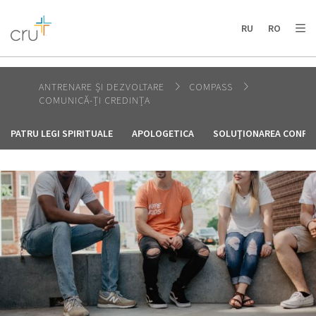
AFRICA
ASIA
EUROPE
LATIN
RU
RO
AMERICA / CARIBBEAN
NORTH AMERICA
OCEANIA
ANTRENARE ȘI DEZVOLTARE
COMPASS
COMUNICĂ-ȚI CREDINȚA
PATRU LEGI SPIRITUALE
APOLOGETICA
SOLUŢIONAREA CONFL