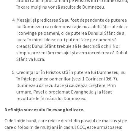
atunci când Îl proclamăm pe Hristos într-o lume ostilă,
în care mulţi nu vor să asculte de Dumnezeu.
Mesajul şi predicarea Sa au fost dependente de puterea
lui Dumnezeu ca o demonstraţie nu a abilităţii sale de a-
i convinge pe oameni, ci de puterea Duhului Sfânt de a
lucra în inimi. Ideea: nu-i putem face pe oameni să
creadă; Duhul Sfânt trebuie să le deschidă ochii. Noi
simplu prezentăm mesajul şi avem încrederea că Duhul
Sfânt va lucra.
Credinţa lor în Hristos stă în puterea lui Dumnezeu, nu
în înţelepciunea oamenilor (vezi 1 Corinteni 3:6-7).
Dumnezeu dă rezultate şi cauzează creştere. Prin
urmare, Pavel a proclamat Evanghelia şi a lăsat
rezultatele în mâna lui Dumnezeu.
Definiţia succesului în evanghelizare.
O definiţie bună, care reiese direct din pasajul de mai sus şi pe
care o folosim de mulţi ani în cadrul CCC, este următoarea: