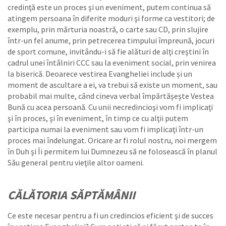
credinţă este un proces şi un eveniment, putem continua să
atingem persoana în diferite moduri şi forme ca vestitori; de
exemplu, prin mărturia noastră, o carte sau CD, prin slujire
într-un fel anume, prin petrecerea timpului împreună, jocuri
de sport comune, invitându-i să fie alături de alţi creştini în
cadrul unei întâlniri CCC sau la eveniment social, prin venirea
la biserică. Deoarece vestirea Evangheliei include și un
moment de ascultare a ei, va trebui să existe un moment, sau
probabil mai multe, când cineva verbal împărtăşeşte Vestea
Bună cu acea persoană. Cu unii necredincioşi vom fi implicaţi
şi în proces, şi în eveniment, în timp ce cu alţii putem
participa numai la eveniment sau vom fi implicaţi într-un
proces mai îndelungat. Oricare ar fi rolul nostru, noi mergem
în Duh şi Îi permitem lui Dumnezeu să ne folosească în planul
Său general pentru vieţile altor oameni.
CĂLĂTORIA SĂPTĂMÂNII
Ce este necesar pentru a fi un credincios eficient şi de succes