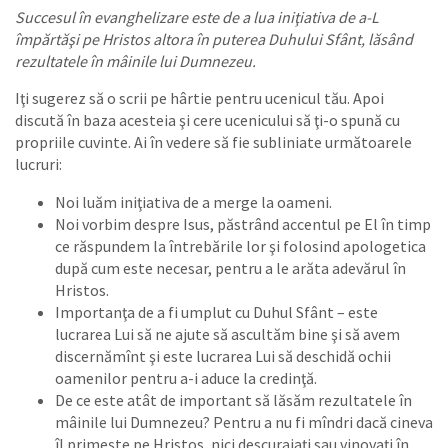
Succesul în evanghelizare este de a lua iniţiativa de a-L
împărtăşi pe Hristos altora în puterea Duhului Sfânt, lăsând
rezultatele în mâinile lui Dumnezeu.
Iţi sugerez să o scrii pe hârtie pentru ucenicul tău. Apoi
discută în baza acesteia şi cere ucenicului să ţi-o spună cu
propriile cuvinte. Ai în vedere să fie subliniate următoarele
lucruri:
Noi luăm iniţiativa de a merge la oameni.
Noi vorbim despre Isus, păstrând accentul pe El în timp
ce răspundem la întrebările lor şi folosind apologetica
după cum este necesar, pentru a le arăta adevărul în
Hristos.
Importanţa de a fi umplut cu Duhul Sfânt – este
lucrarea Lui să ne ajute să ascultăm bine şi să avem
discernămînt şi este lucrarea Lui să deschidă ochii
oamenilor pentru a-i aduce la credinţă.
De ce este atât de important să lăsăm rezultatele în
mâinile lui Dumnezeu? Pentru a nu fi mîndri dacă cineva
îl primeşte pe Hristos, nici descurajaţi sau vinovaţi în