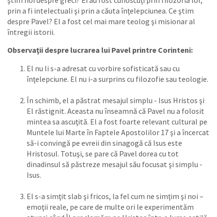
prin a fi intelectuali şi prin a căuta înţelepciunea. Ce ştim
despre Pavel? El a fost cel mai mare teolog şi misionar al
întregii istorii.
Observaţii despre lucrarea lui Pavel printre Corinteni:
El nu li s-a adresat cu vorbire sofisticată sau cu
înţelepciune. El nu i-a surprins cu filozofie sau teologie.
În schimb, el a păstrat mesajul simplu - Isus Hristos şi
El răstignit. Aceasta nu înseamnă că Pavel nu a folosit
mintea sa ascuţită. El a fost foarte relevant cultural pe
Muntele lui Marte în Faptele Apostolilor 17 şi a încercat
să-i convingă pe evreii din sinagogă că Isus este
Hristosul. Totuşi, se pare că Pavel dorea cu tot
dinadinsul să păstreze mesajul său focusat şi simplu -
Isus.
El s-a simţit slab şi fricos, la fel cum ne simţim şi noi –
emoţii reale, pe care de multe ori le experimentăm