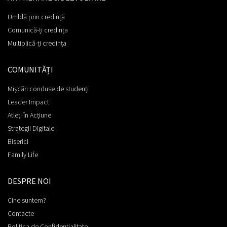
Umblă prin credință
Comunică-ți credința
Multiplică-ți credința
COMUNITĂȚI
Mișcări conduse de studenți
Leader Impact
Atleți în Acțiune
Strategii Digitale
Biserici
Family Life
DESPRE NOI
Cine suntem?
Contacte
Politica de Confidențialitate