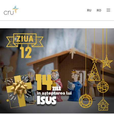
AFRICA
ASIA
EUROPE
LATIN
RU
RO
AMERICA / CARIBBEAN
NORTH AMERICA
OCEANIA