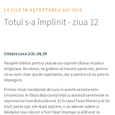
14 ZILE ÎN AȘTEPTAREA LUI ISUS
Totul s-a împlinit - ziua 12
Citește Luca 2:21-24; 39
Pasajele biblice pentru ziua de azi cuprind câteva ritualuri
religioase. De obicei, ne grăbim să trecem peste ele, pentru
că nu sunt chiar așa de captivante, dar și pentru că nu prea le
înțelegem.
Primul ritual menționat de Luca în aceste versete este
circumcizia. Ai făcut deja cunoștință cu această ceremonie la
nașterea lui Ioan Botezătorul. Și în cazul Fiului Mariei și al lui
Iosif, peste opt zile după naștere, s-au adunat rudele și
băiețelul nou-născut a fost tăiat împrejur și alăturat la