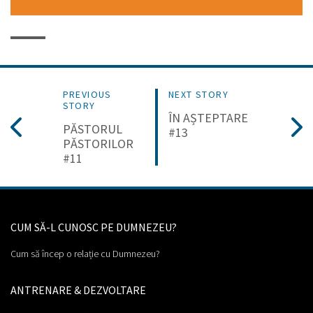
PREVIOUS
NEXT STORY
STORY
ÎN AȘTEPTARE
PĂSTORUL
#13
PĂSTORILOR
#11
CUM SĂ-L CUNOSC PE DUMNEZEU?
Cum să încep o relație cu Dumnezeu?
ANTRENARE & DEZVOLTARE