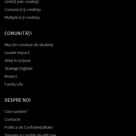
Umblă prin credință
Comunică-ți credința
Multiplică-ți credința
COMUNITĂȚI
Mișcări conduse de studenți
Leader Impact
Atleți în Acțiune
Strategii Digitale
Biserici
Family Life
DESPRE NOI
Cine suntem?
Contacte
Politica de Confidențialitate
Termeni și condiții de utilizare