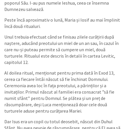
poporul Său. I-au pus numele Ieshua, ceea ce însemna
Dumnezeu salvează.
Peste încă aproximativ o lună, Maria și Iosif au mai împlinit
încă două ritualuri.
Unul trebuia efectuat când se finisau zilele curățirii după
naștere, aducând preotului un miel de un an sau, în cazul în
care nu-și puteau permite să cumpere un miel, două
turturele. Ritualul este descris în detalii în cartea Levitic,
capitolul 12.
Al doilea ritual, menționat pentru prima dată în Exod 13,
cerea ca fiecare întâi născut să fie închinat Domnului.
Ceremonia avea loc în fața preotului, a părinților și a
invitaților. Primul născut al familiei era consacrat ”să fie
numit sfânt” pentru Domnul. Se plătea și un preț de
răscumpărare, deși Luca menționează doar cele două
turturele aduse pentru curățarea Mariei.
Dar Isus era un copil cu totul deosebit, născut din Duhul
Sfânt. Nu avea nevoie de răscumpărare, pentru că El avea să