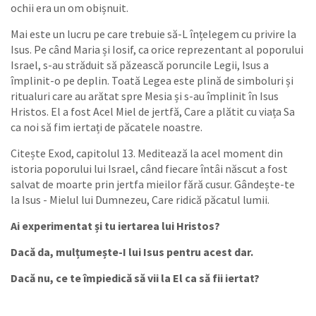
ochii era un om obișnuit.
Mai este un lucru pe care trebuie să-L înțelegem cu privire la
Isus. Pe când Maria și Iosif, ca orice reprezentant al poporului
Israel, s-au străduit să păzească poruncile Legii, Isus a
împlinit-o pe deplin. Toată Legea este plină de simboluri și
ritualuri care au arătat spre Mesia și s-au împlinit în Isus
Hristos. El a fost Acel Miel de jertfă, Care a plătit cu viața Sa
ca noi să fim iertați de păcatele noastre.
Citește Exod, capitolul 13. Meditează la acel moment din
istoria poporului lui Israel, când fiecare întâi născut a fost
salvat de moarte prin jertfa mieilor fără cusur. Gândește-te
la Isus - Mielul lui Dumnezeu, Care ridică păcatul lumii.
Ai experimentat și tu iertarea lui Hristos?
Dacă da, mulțumește-I lui Isus pentru acest dar.
Dacă nu, ce te împiedică să vii la El ca să fii iertat?