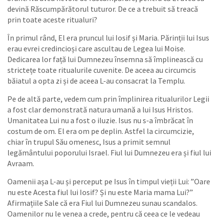
devină Răscumpărătorul tuturor. De ce a trebuit să treacă
prin toate aceste ritualuri?
În primul rând, El era pruncul lui Iosif și Maria. Părinții lui Isus
erau evrei credincioși care ascultau de Legea lui Moise.
Dedicarea lor față lui Dumnezeu însemna să împlinească cu
strictețe toate ritualurile cuvenite. De aceea au circumcis
băiatul a opta zi și de aceea L-au consacrat la Templu.
Pe de altă parte, vedem cum prin împlinirea ritualurilor Legii
a fost clar demonstrată natura umană a lui Isus Hristos.
Umanitatea Lui nu a fost o iluzie. Isus nu s-a îmbrăcat în
costum de om. El era om pe deplin. Astfel la circumcizie,
chiar în trupul Său omenesc, Isus a primit semnul
legământului poporului Israel. Fiul lui Dumnezeu era și fiul lui
Avraam.
Oamenii așa L-au și perceput pe Isus în timpul vieții Lui: ”Oare
nu este Acesta fiul lui Iosif? Și nu este Maria mama Lui?”
Afirmațiile Sale că era Fiul lui Dumnezeu sunau scandalos.
Oamenilor nu le venea a crede, pentru că ceea ce le vedeau