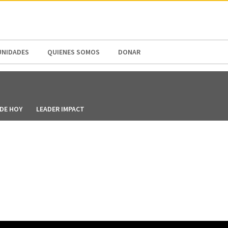
N AMERICA / CARIBBEAN
NORTH AMERICA
NIDADES
QUIENES SOMOS
DONAR
DE HOY
LEADER IMPACT