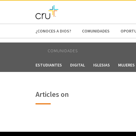
AFRICA
ASIA
EUROPE
LATI
¿CONOCES A DIOS?
COMUNIDADES
OPORTU
COMUNIDADES
ESTUDIANTES
DIGITAL
IGLESIAS
MUJERES 
Articles on